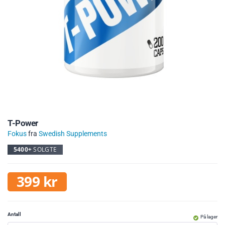
T-Power
Fokus
fra
Swedish Supplements
5400+
SOLGTE
399
kr
Antall
På lager