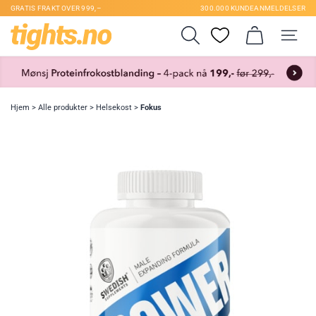
GRATIS FRAKT OVER 999,–
300.000 KUNDEANMELDELSER
Hjem
>
Alle produkter
>
Helsekost
>
Fokus