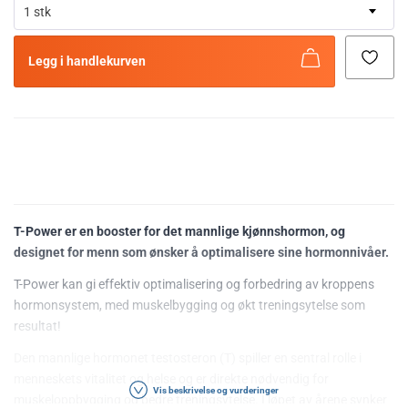
1 stk
Legg i handlekurven
T-Power er en booster for det mannlige kjønnshormon, og
designet for menn som ønsker å optimalisere sine hormonnivåer.
T-Power kan gi effektiv optimalisering og forbedring av kroppens
hormonsystem, med muskelbygging og økt treningsytelse som
resultat!
Den mannlige hormonet testosteron (T) spiller en sentral rolle i
menneskets vitalitet og helse og er direkte nødvendig for
Vis beskrivelse og vurderinger
muskeloppbygging og bedre treningsytelse. I løpet av årene synker