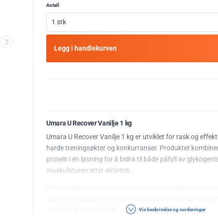
Antall
1 stk
Legg i handlekurven
Umara U Recover Vanilje 1 kg
Umara U Recover Vanilje 1 kg er utviklet for rask og effekti
harde treningsøkter og konkurranser. Produktet kombine
protein i én løsning for å bidra til både påfyll av glykogen
muskulaturen etter aktivitet.
Proteinkilden består av en kombinasjon av sojaproteinisol
risprotein, supplert med glutamin og BCAA for å gi en ko
med høy proteinkvalitet.
Vis beskrivelse og vurderinger