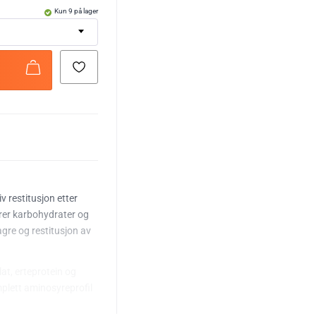
Kun 9 på lager
v restitusjon etter
rer karbohydrater og
lagre og restitusjon av
at, erteprotein og
mplett aminosyreprofil