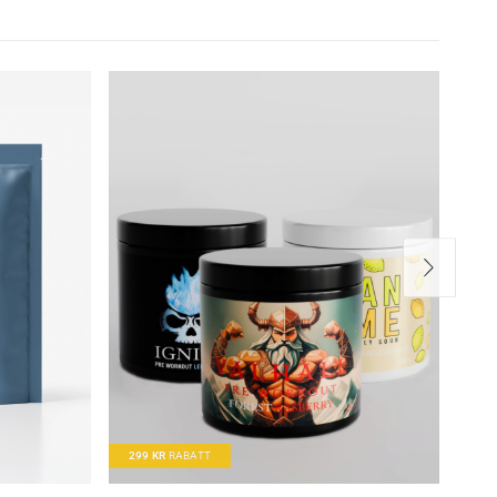
 mens karbohydratene
intensiv og langvarig
 av glykogenlagre.**
 perfekt som
og annen
ensen gjør shaken
299
KR
RABATT