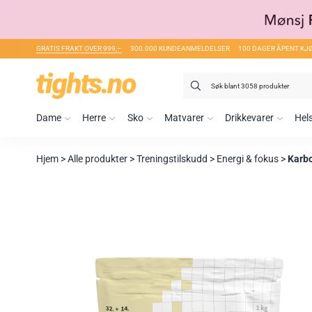
GRATIS FRAKT OVER 999,–
300.000 KUNDEANMELDELSER
100 DAGER ÅPENT KJ
Søk
etter:
Dame
Herre
Sko
Matvarer
Drikkevarer
Hel
Hjem
>
Alle produkter
>
Treningstilskudd
>
Energi & fokus
>
Karb