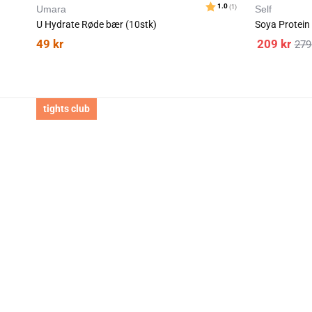
Umara
Self
U Hydrate Røde bær (10stk)
Soya Protein
49
kr
209
kr
27
tights club