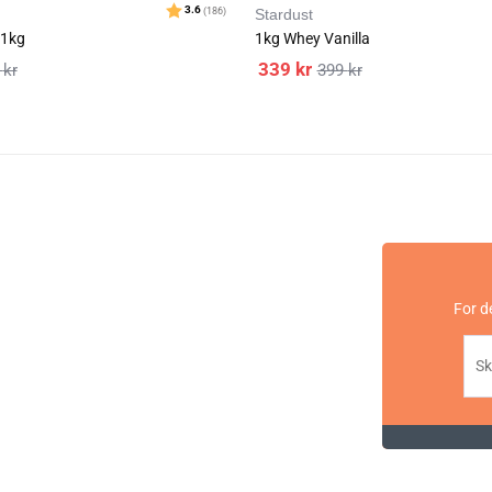
Stardust
Næringsinnhold
 1kg
1kg Whey Vanilla
339
kr
9
kr
399
kr
Per 50 g
Per 100 g
Energi: 798 kJ / 191 kcal
1596 kJ /
Fett: 0,6 g
1,3 g
hvorav mettet fett: 0,2 g
0,4 g
Karbohydrater: 33 g
66 g
hvorav sukkerarter: 15 g
31 g
Protein: 15 g
30 g
For d
Salt: 0,7 g
1,4 g
Ingredienser:
Maltodekstrin, fruktose, erteproteinisolat, sojaproteinisola
leucin, emulgeringsmiddel (solsikkelecitin), salt (natriumklo
aroma.
*Protein bidrar til å opprettholde og øke muskelmassen.