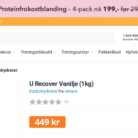
ØP
1.000.00
kunder i N
sekost
Treningstilskudd
Treningsutstyr
Pakketilbud
Nyhet
ohydrater
U Recover Vanilje (1kg)
Karbohydrater
fra
Umara
(
stemmer:
0
)
449
kr