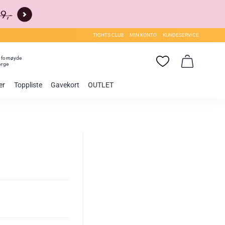
TIGHTS CLUB
MIN KONTO
KUNDESERVICE
0
fornøyde
orge
er
Toppliste
Gavekort
OUTLET