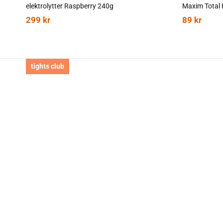
elektrolytter Raspberry 240g
Maxim Total 
299
kr
89
kr
tights club