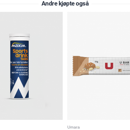
Andre kjøpte også
I tillegg inneholder U Sport Nøytral BCAA i 2:1:1-forhold m
og valin. Den smaksnøytrale profilen gjør produktet perfe
sammen med andre smaker og elektrolyttprodukter.
Pulveret løser seg lett opp i vann og gjør det enkelt å tilpa
karbohydratinntaket etter intensitet og varighet på økten
Fordeler med Umara U Sport Nøytral 100 g:
Karbohydratmiks av maltodekstrin og fruktose
Utviklet for høyt karbohydratopptak
Inneholder elektrolytter
Tilsatt BCAA 2:1:1
Smaksnøytral og fleksibel i bruk
Passer perfekt til trening og konkurranse
Lett å blande
Utviklet i Sverige
Næringsinnhold
Per 100 g
Umara