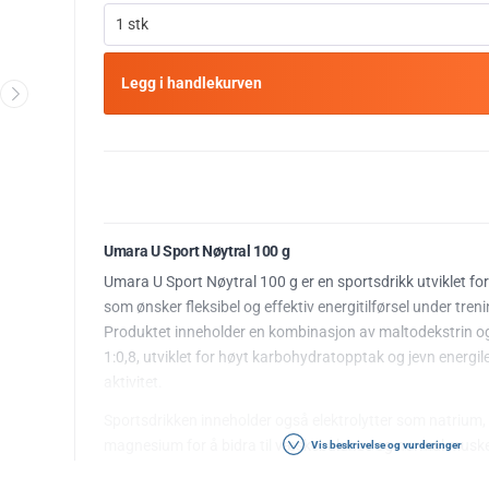
1 stk
Legg i handlekurven
Umara U Sport Nøytral 100 g
Umara U Sport Nøytral 100 g er en sportsdrikk utviklet f
som ønsker fleksibel og effektiv energitilførsel under tre
Produktet inneholder en kombinasjon av maltodekstrin og 
1:0,8, utviklet for høyt karbohydratopptak og jevn energi
aktivitet.
Sportsdrikken inneholder også elektrolytter som natrium,
magnesium for å bidra til væskebalanse og normal musk
Vis beskrivelse og vurderinger
langvarig trening.*