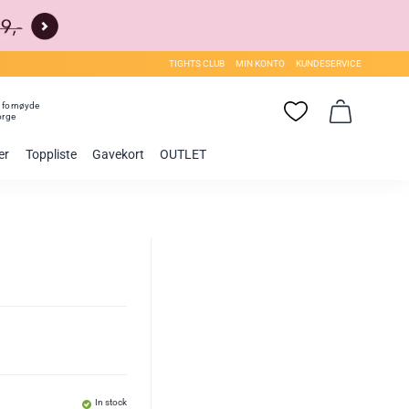
TIGHTS CLUB
MIN KONTO
KUNDESERVICE
0
fornøyde
orge
er
Toppliste
Gavekort
OUTLET
In stock