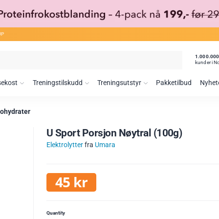
ØP
1.000.00
kunder i N
sekost
Treningstilskudd
Treningsutstyr
Pakketilbud
Nyhet
ohydrater
U Sport Porsjon Nøytral (100g)
Elektrolytter
fra
Umara
45
kr
Quantity