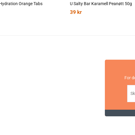
Hydration Orange Tabs
U Salty Bar Karamell Peanøtt 50g
Energi: 1540 kJ / 369 kcal
39
kr
Fett: 0 g
Karbohydrater: 90 g
hvorav sukkerarter: 45 g
Protein: 2,5 g
hvorav BCAA: 2,5 g
Salt: 1,9 g
hvorav natrium: 750 mg
For d
Kalsium: 54 mg
Kalium: 120 mg
Magnesium: 15 mg
Ingredienser:
Maltodekstrin, fruktose, BCAA 2:1:1 (leucin, valin, isoleucin
(trinatriumsitrat, trikaliumsitrat, kalsiumsitrat, magnesium
antiklumpemiddel (silisiumdioksid).