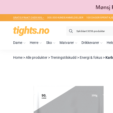
GRATIS FRAKT OVER 999,–
300.000 KUNDEANMELDELSER
100 DAGER ÅPENT KJ
Search
for:
Dame
Herre
Sko
Matvarer
Drikkevarer
Hel
Home
>
Alle produkter
>
Treningstilskudd
>
Energi & fokus
>
Karb