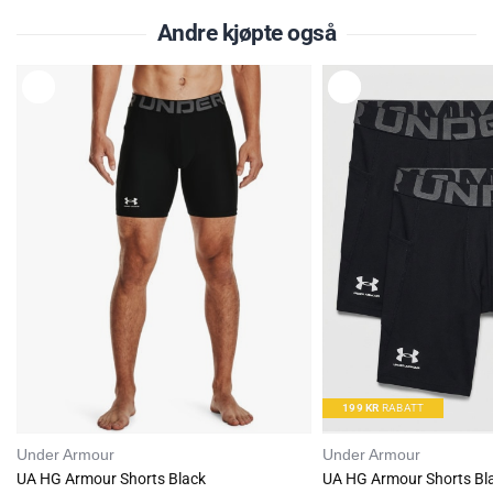
Andre kjøpte også
L
L
E
E
G
G
G
G
T
T
I
I
L
L
199
KR
RABATT
Under Armour
Under Armour
UA HG Armour Shorts Black
UA HG Armour Shorts Bl