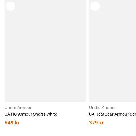
Materiale: 79% Polyester, 21% Elastan
Følg vaskeinstruksene på plagget.
Under Armour
Under Armour
UA HG Armour Shorts White
549
kr
379
kr