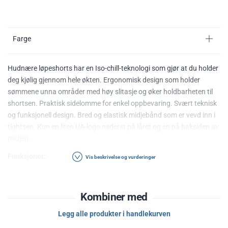
Farge
Hudnære løpeshorts har en Iso-chill-teknologi som gjør at du holder
deg kjølig gjennom hele økten. Ergonomisk design som holder
sømmene unna områder med høy slitasje og øker holdbarheten til
shortsen. Praktisk sidelomme for enkel oppbevaring. Svært teknisk
og funksjonell design. Bred og elastisk midjebånd som er vevd inn i
tightsen. Kun en liten UA-logo nederst på låret og en på baksiden av
midjen.
Funksjoner:
Vis beskrivelse og vurderinger
Hudnær passform
Lårlengde
Kombiner med
Teksnisk og funksjonell
Iso-chill-teknologi holder deg kjølig
Legg alle produkter i handlekurven
Praktisk sidelomme