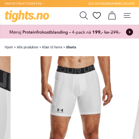
GRATIS FRAKT OVER 999,–
300.000 KUNDEANMELDELSER
Hjem
>
Alle produkter
>
Klær til herre
>
Shorts