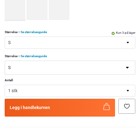
Størrelse
–
Se størrelsesguide
Kun 3 på lager
S
Størrelse
–
Se størrelsesguide
Antall
1 stk
Legg i handlekurven