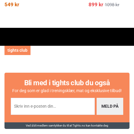
549
kr
899
kr
1098
kr
tights club
Bli med i tights club du også
For deg som er glad i treningsklær, mat og eksklusive tilbud!
MELD PÅ
Ved å bli medlem samtykker du til at Tights.no kan kontakte deg