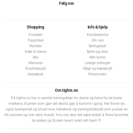
Følg oss
Shopping
Info & hjelp
Forsiden
Kundeservice
Topplisten
Om oss
Nyheter
Betingelser
Klær til dame
Bytte og retur
Sko
Min konto
Matvarer
Ledige stillinger
Kosttilskudd
Miljø og bærekraft
Helsekost
Personvern
Om tights.no
På tights.no har vi samlet treningsklær for dame og herre fra de beste
merkene, til priser som gjør det ekstra gøy å komme i gang. Her finner du
også funksjonell og smart mat, helsekost og treningstilskudd som passer en
litt sunnere og mer aktiv livsstil. Hos oss skal det være enkelt å finne favoritter
du elsker, og få dem levert raskt rett hjem 💛