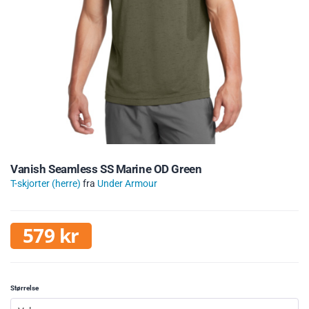
Vanish Seamless SS Marine OD Green
T-skjorter (herre)
fra
Under Armour
579
kr
Størrelse