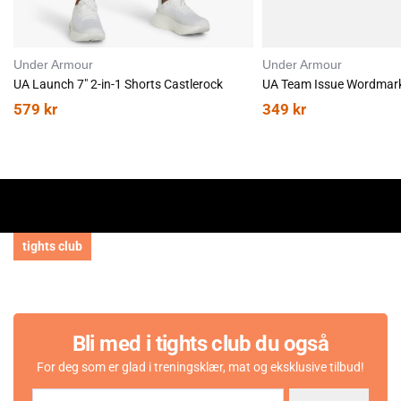
Under Armour
Under Armour
UA Launch 7" 2-in-1 Shorts Castlerock
UA Team Issue Wordmark
579
kr
349
kr
tights club
Bli med i tights club du også
For deg som er glad i treningsklær, mat og eksklusive tilbud!