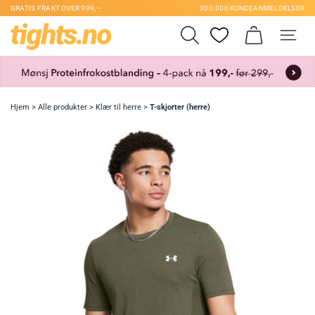
GRATIS FRAKT OVER 999,–
300.000 KUNDEANMELDELSER
Hjem
>
Alle produkter
>
Klær til herre
>
T-skjorter (herre)