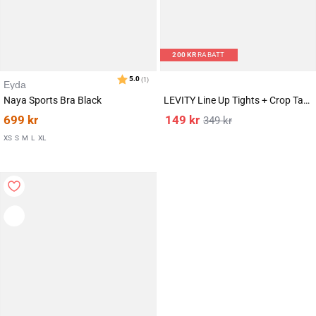
200
KR
RABATT
Eyda
Naya Sports Bra Black
LEVITY Line Up Tights + Crop Tank SET
699
kr
149
kr
349
kr
XS
S
M
L
XL