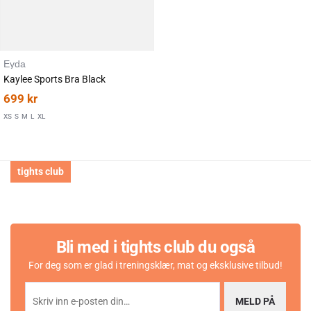
Eyda
Karakter:
av 5 mulige
5.0
(1)
Kaylee Sports Bra Black
699
kr
XS
S
M
L
XL
tights club
Bli med i tights club du også
For deg som er glad i treningsklær, mat og eksklusive tilbud!
MELD PÅ