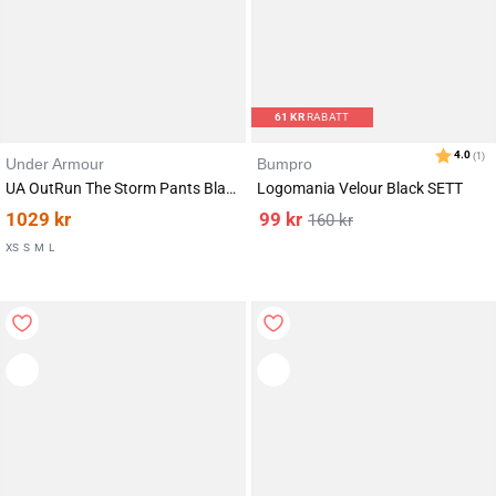
61
KR
RABATT
Under Armour
Bumpro
UA OutRun The Storm Pants Black
Logomania Velour Black SETT
1029
kr
99
kr
160
kr
XS
S
M
L