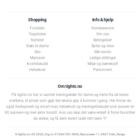
Shopping
Info & hjelp
Forsiden
Kundeservice
Topplisten
Om oss
Nyheter
Betingelser
Klær til dame
Bytte og retur
Sko
Min konto
Matvarer
Ledige stillinger
Kosttilskudd
Miljø og bærekraft
Helsekost
Personvern
Om tights.no
På tights.no har vi samlet treningsklær for dame og herre fra de beste
merkene, til priser som gjør det ekstra gøy å komme i gang. Her finner du
også funksjonell og smart mat, helsekost og treningstilskudd som passer en
litt sunnere og mer aktiv livsstil. Hos oss skal det være enkelt å finne favoritter
du elsker, og få dem levert raskt rett hjem 💛
© tights.no AS 2026, Org.nr. 913661001 MVA, Brynsveien 11, 0667 Oslo, Norge