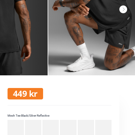
449
kr
Mesh Tee Black/Silver Reflective