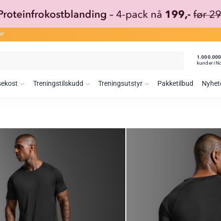
ØP
1.000.00
kunder i N
sekost
Treningstilskudd
Treningsutstyr
Pakketilbud
Nyhet