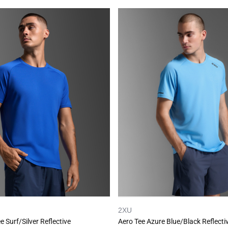
2XU
 Surf/Silver Reflective
Aero Tee Azure Blue/Black Reflecti