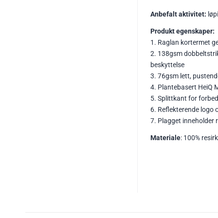
Anbefalt aktivitet:
løp
Produkt egenskaper:
1. Raglan kortermet g
2. 138gsm dobbeltstri
beskyttelse
3. 76gsm lett, pusten
4. Plantebasert HeiQ M
5. Splittkant for forbedr
6. Reflekterende logo 
7. Plagget inneholder r
Materiale
: 100% resirk