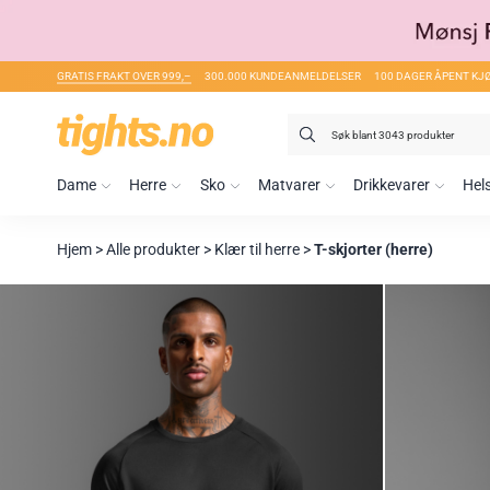
GRATIS FRAKT OVER 999,–
300.000 KUNDEANMELDELSER
100 DAGER ÅPENT KJ
Søk
etter:
Dame
Herre
Sko
Matvarer
Drikkevarer
Hel
Hjem
>
Alle produkter
>
Klær til herre
>
T-skjorter (herre)