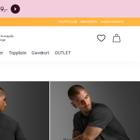
TIGHTS CLUB
MIN KONTO
KUNDESERVICE
0
fornøyde
orge
er
Toppliste
Gavekort
OUTLET