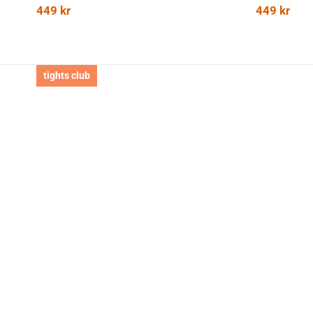
449
kr
449
kr
tights club