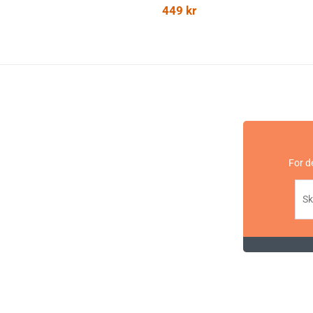
449
kr
For d