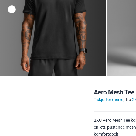
Aero Mesh Tee B
T-skjorter (herre)
fra
2
2XU Aero Mesh Tee kom
en lett, pustende mesh-
komfortabelt.