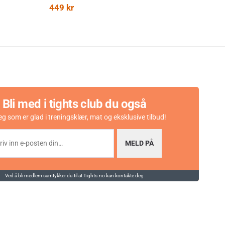
449
kr
199
Bli med i tights club du også
eg som er glad i treningsklær, mat og eksklusive tilbud!
MELD PÅ
Ved å bli medlem samtykker du til at Tights.no kan kontakte deg