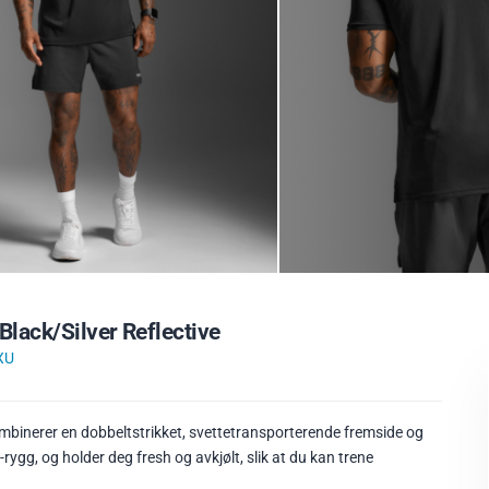
lack/Silver Reflective
XU
binerer en dobbeltstrikket, svettetransporterende fremside og
rygg, og holder deg fresh og avkjølt, slik at du kan trene