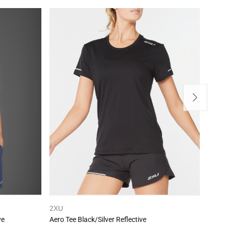
2XU
LEVI
ve
Aero Tee Black/Silver Reflective
Sport