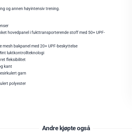
ing og annen høyintensiv trening.
enser
kket hovedpanel i fukttransporterende stoff med 50+ UPF-
de mesh bakpanel med 20+ UPF-beskyttelse
int luktkontrollteknologi
et fleksibilitet
og kant
esirkulert garn
ulert polyester
Andre kjøpte også