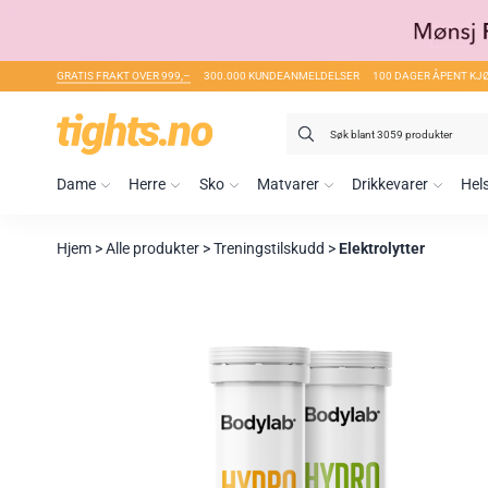
GRATIS FRAKT OVER 999,–
300.000 KUNDEANMELDELSER
100 DAGER ÅPENT KJ
Søk
etter:
Dame
Herre
Sko
Matvarer
Drikkevarer
Hel
Hjem
>
Alle produkter
>
Treningstilskudd
>
Elektrolytter