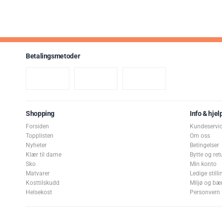
Betalingsmetoder
Shopping
Info & hjel
Forsiden
Kundeservi
Topplisten
Om oss
Nyheter
Betingelser
Klær til dame
Bytte og ret
Sko
Min konto
Matvarer
Ledige stilli
Kosttilskudd
Miljø og bæ
Helsekost
Personvern