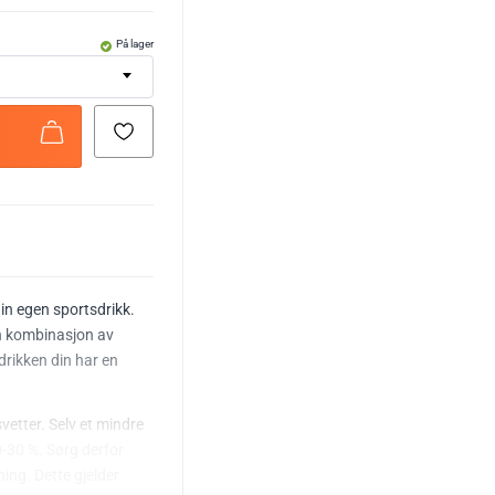
På lager
in egen sportsdrikk.
 en kombinasjon av
drikken din har en
vetter. Selv et mindre
-30 %. Sørg derfor
ning. Dette gjelder