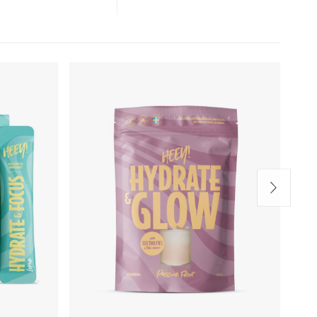
ller konkurranse.
t søtningsstoff.
 og ikke for varmt.
d lege eller
ig dose bør ikke
hold.
 fra RI
referanseinntak)*
100 ml ferdigdrikke)