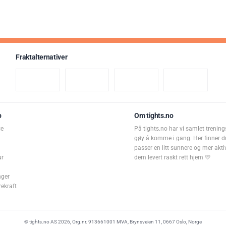
surhetsregulerende midler (sitronsyre, natriumbikarbonat
magnesiumkarbonat, konsistensmiddel (sorbitol), vitamin
Maltodekstrin, konsentrat av rødbeter, aroma, Koffein, k
(polyetylenglykol), søtningsmiddel (sukralose), farge (Rib
Fraktalternativer
(pyridoksinhydroklorid).
Varebetegnelse
Brusetablett til leskedrikk med smak av fersken med tilsat
søtningsmiddel. Med et naturlig innhold av sukker. 1 table
p
Om tights.no
vann.
ce
På tights.no har vi samlet trening
gøy å komme i gang. Her finner d
Inneholder koffein (10 mg per 100 ml drikke). Bør ikke innt
passer en litt sunnere og mer aktiv 
gravide kvinner.
ur
dem levert raskt rett hjem 💛
Watermelon (Koffeinfri)
nger
rekraft
Innhold pr.
100 ml
500 ml
%
ferdigdrikke
ferdigdrikke
(
(1 tablett)
(
© tights.no AS 2026, Org.nr. 913661001 MVA, Brynsveien 11, 0667 Oslo, Norge