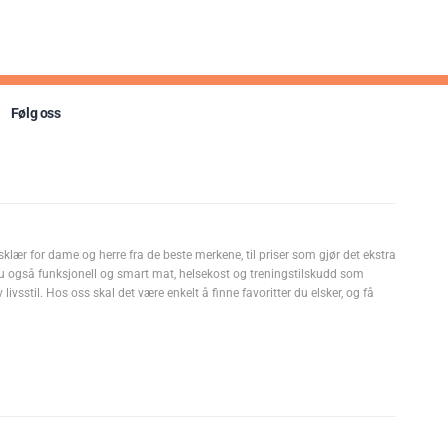
),
 C (L-askorbinsyre),
onsistensmiddel
oflavin), Vitamin B6
Følg oss
t koffein. Inneholder
tten løses opp i 500 ml
sklær for dame og herre fra de beste merkene, til priser som gjør det ekstra
u også funksjonell og smart mat, helsekost og treningstilskudd som
as av barn eller
livsstil. Hos oss skal det være enkelt å finne favoritter du elsker, og få
 fra RI
referanseinntak)*
100 ml ferdigdrikke)