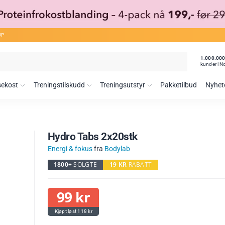
ØP
1.000.00
kunder i N
sekost
Treningstilskudd
Treningsutstyr
Pakketilbud
Nyhet
Hydro Tabs 2x20stk
Energi & fokus
fra
Bodylab
1800+
SOLGTE
19
KR
RABATT
99
kr
118
kr