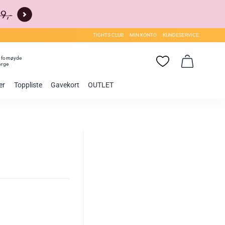
TIGHTS CLUB
MIN KONTO
KUNDESERVICE
0
fornøyde
orge
er
Toppliste
Gavekort
OUTLET