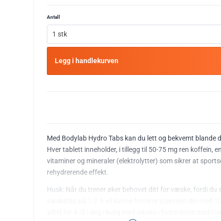
Antall
1 stk
Legg i handlekurven
Med Bodylab Hydro Tabs kan du lett og bekvemt blande d
Hver tablett inneholder, i tillegg til 50-75 mg ren koffein,
vitaminer og mineraler (elektrolytter) som sikrer at sports
rehydrerende effekt.
Husk: Når du trener øker behovet ditt for væske, fordi du s
væsketap på 1-2 % vil kunne forverre yteevnen din med 10
alltid for å få i deg rikelig med væske i forbindelse med tre