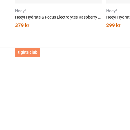
Heey!
Heey!
Heey! Hydrate & Focus Electrolytes Raspberry Lemonade 30stk
379
kr
299
kr
tights club