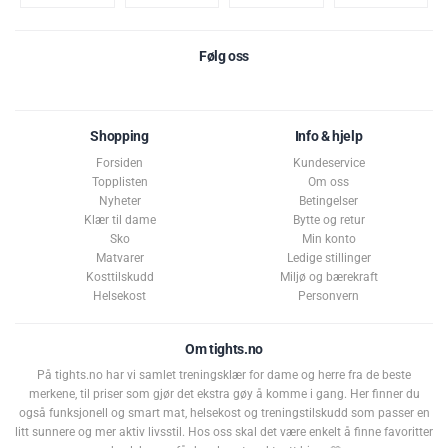
Følg oss
Shopping
Info & hjelp
Forsiden
Kundeservice
Topplisten
Om oss
Nyheter
Betingelser
Klær til dame
Bytte og retur
Sko
Min konto
Matvarer
Ledige stillinger
Kosttilskudd
Miljø og bærekraft
Helsekost
Personvern
Om tights.no
På tights.no har vi samlet treningsklær for dame og herre fra de beste
merkene, til priser som gjør det ekstra gøy å komme i gang. Her finner du
også funksjonell og smart mat, helsekost og treningstilskudd som passer en
litt sunnere og mer aktiv livsstil. Hos oss skal det være enkelt å finne favoritter