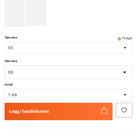
Størrelse
På lager
XS
Størrelse
Antall
1 stk
Legg i handlekurven