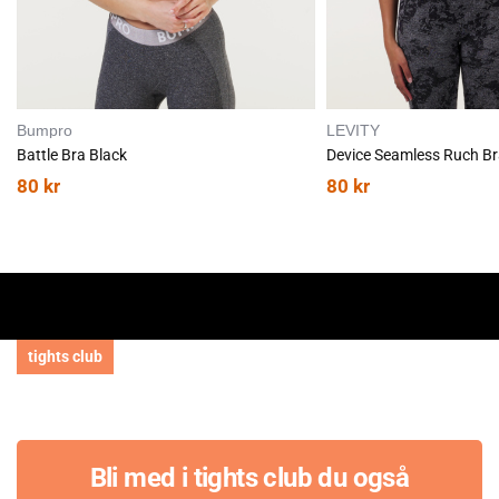
Bumpro
LEVITY
Battle Bra Black
Device Seamless Ruch Br
80
kr
80
kr
tights club
Bli med i tights club du også