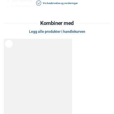
Uten sømmer
Vis beskrivelse og vurderinger
God svettetransport
Tørker raskt
Materiale: 93% Polyamid 7% Elastan
Kombiner med
Legg alle produkter i handlekurven