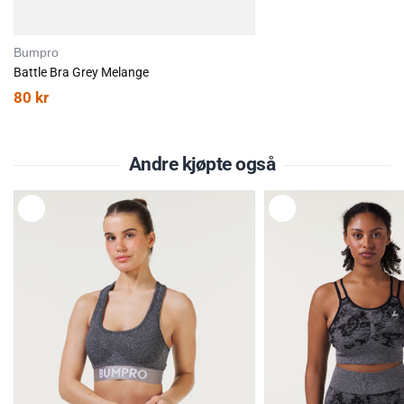
Bumpro
Battle Bra Grey Melange
80
kr
Andre kjøpte også
L
L
E
E
G
G
G
G
T
T
I
I
L
L