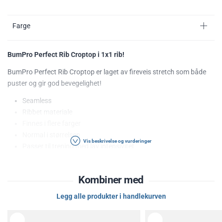
Farge
BumPro Perfect Rib Croptop i 1x1 rib!
BumPro Perfect Rib Croptop er laget av fireveis stretch som både
puster og gir god bevegelighet!
Seamless
Ribbet materiale
Finnes i flere farger
Normal i størrelsen
Vis beskrivelse og vurderinger
Passer til trening med lav intensivitet
Lav til middels støtte
Følg alltid vaskeanvisningene som finnes i plagget
Kombiner med
Legg alle produkter i handlekurven