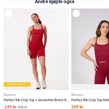
Andre kjøpte også
L
L
E
E
G
G
G
G
T
T
I
I
L
L
299
KR
RABATT
Bumpro
Bumpro
Perfect Rib Crop Top + Scrunchie Shorts Red Salsa SET
Perfect Rib Crop Top Red
249
kr
299
kr
548
kr