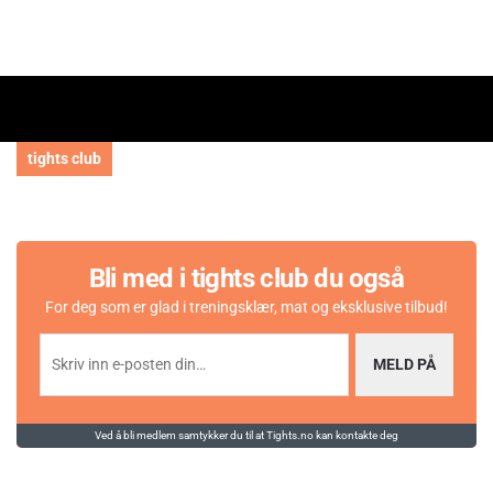
tights club
Bli med i tights club du også
For deg som er glad i treningsklær, mat og eksklusive tilbud!
MELD PÅ
Ved å bli medlem samtykker du til at Tights.no kan kontakte deg