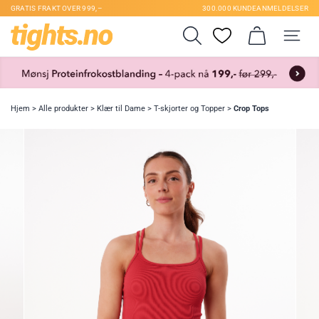
GRATIS FRAKT OVER 999,–
300.000 KUNDEANMELDELSER
Hjem
>
Alle produkter
>
Klær til Dame
>
T-skjorter og Topper
>
Crop Tops