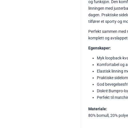
og funksjon. Den komf
linningen med justerba
dagen. Praktiske side
tilfører et sporty og m
Perfekt sammen med mat
komplett og avslappet 
Egenskaper:
Myk loopback-kva
Komfortabel og a
Elastisk linning 
Praktiske sidelo
God bevegelsesfr
Diskré Bumpro-lo
Perfekt til match
Materiale:
80% bomull, 20% polye