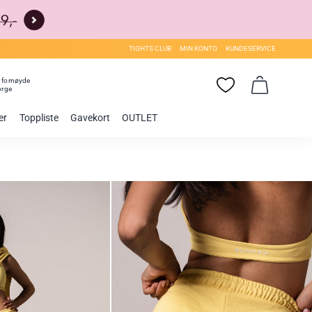
TIGHTS CLUB
MIN KONTO
KUNDESERVICE
0
fornøyde
orge
er
Toppliste
Gavekort
OUTLET