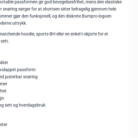
ortable passformen gir god bevegelsesfrihet, mens den elastiske
r snøring sørger for at shortsen sitter behagelig gjennom hele
lommer gjør den funksjonell, og den diskrete Bumpro-logoen
oderne uttrykk.
chende hoodie, sports-BH eller en enkel t-skjorte for et
sett.
litet
vslappet passform
med justerbar snøring
mmer
ihet
go
ing sett og hverdagsbruk
ster