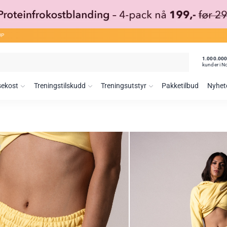
ØP
1.000.00
kunder i N
sekost
Treningstilskudd
Treningsutstyr
Pakketilbud
Nyhet