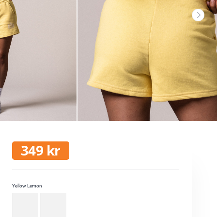
349
kr
Yellow Lemon