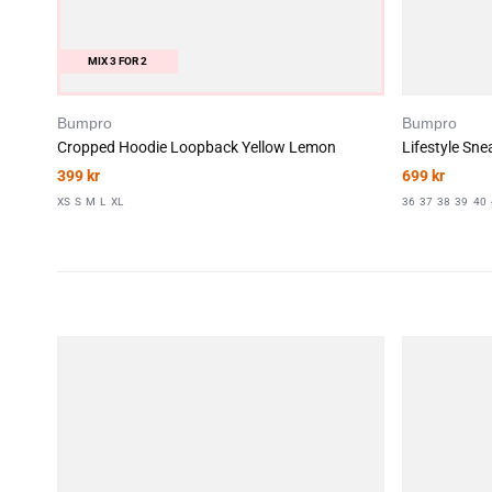
MIX 3 FOR 2
Bumpro
Bumpro
Cropped Hoodie Loopback Yellow Lemon
Lifestyle Sn
399
kr
699
kr
XS
S
M
L
XL
36
37
38
39
40