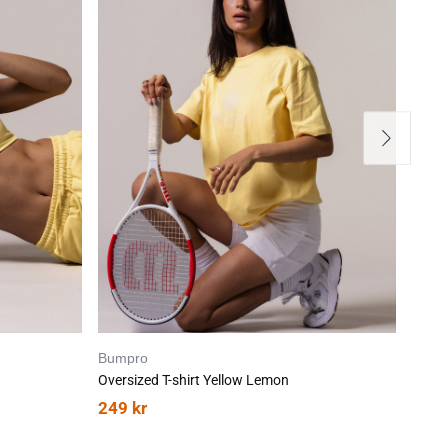
Bumpro
Bump
Oversized T-shirt Yellow Lemon
Strai
249
kr
399