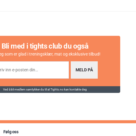
Bli med i tights club du også
eg som er glad i treningsklær, mat og eksklusive tilbud!
MELD PÅ
Ved å bli medlem samtykker du til at Tights.no kan kontakte deg
Følg oss