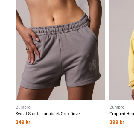
Bumpro
Bumpro
Sweat Shorts Loopback Grey Dove
Cropped Hoo
349
kr
399
kr