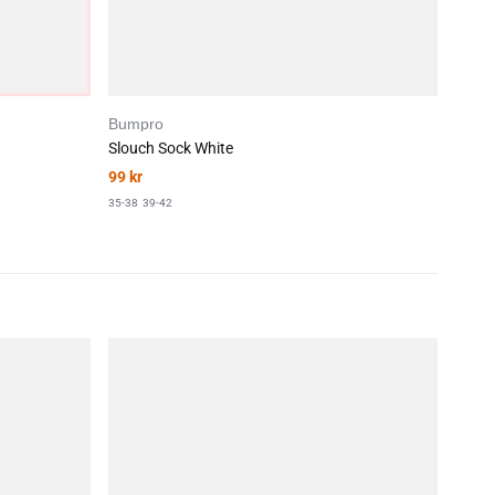
Bumpro
Slouch Sock White
99
kr
35-38
39-42