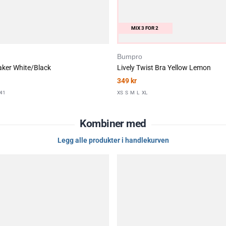
MIX 3 FOR 2
Bumpro
eaker White/Black
Lively Twist Bra Yellow Lemon
349
kr
41
XS
S
M
L
XL
Kombiner med
Legg alle produkter i handlekurven