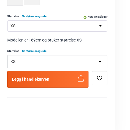
Størrelse
–
Se størrelsesguide
Kun 10 på lager
XS
Modellen er 169cm og bruker størrelse XS
Størrelse
–
Se størrelsesguide
Legg i handlekurven