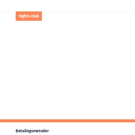
tights club
Betalingsmetoder