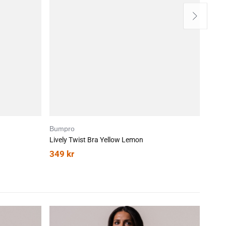
Bumpro
Bump
Lively Twist Bra Yellow Lemon
Strai
349
kr
399