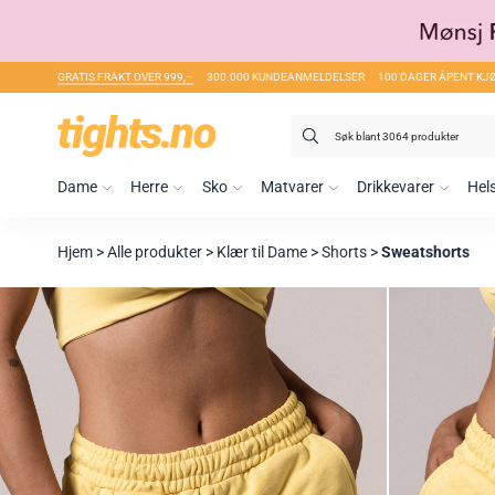
GRATIS FRAKT OVER 999,–
300.000 KUNDEANMELDELSER
100 DAGER ÅPENT KJ
Søk
etter:
Dame
Herre
Sko
Matvarer
Drikkevarer
Hel
Hjem
>
Alle produkter
>
Klær til Dame
>
Shorts
>
Sweatshorts