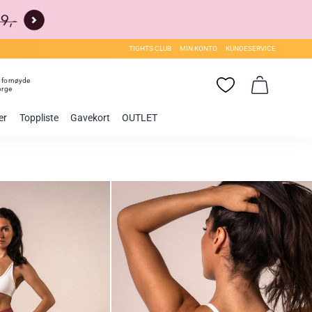
TIGHTS CLUB
MIN KONTO
KUNDESERVICE
0
fornøyde
orge
er
Toppliste
Gavekort
OUTLET