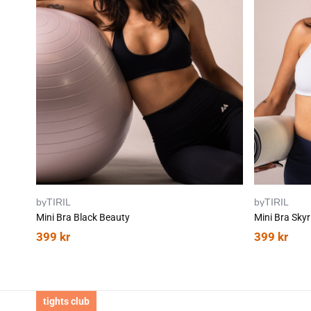
byTIRIL
byTIRIL
Mini Bra Black Beauty
Mini Bra Skyr
399
kr
399
kr
tights club