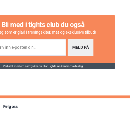
Bli med i tights club du også
eg som er glad i treningsklær, mat og eksklusive tilbud!
MELD PÅ
Ved å bli medlem samtykker du til at Tights.no kan kontakte deg
Følg oss