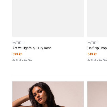
byTIRIL
byTIRIL
Active Tights 7/8 Dry Rose
Half Zip Cro
599
kr
549
kr
XS
S
M
L
XL
XXL
XS
S
M
L
XL
XXL