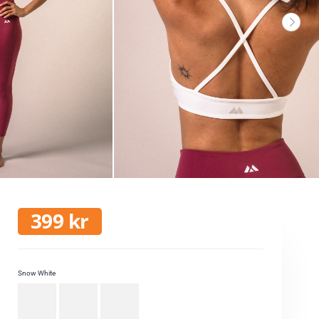
399
kr
Snow White