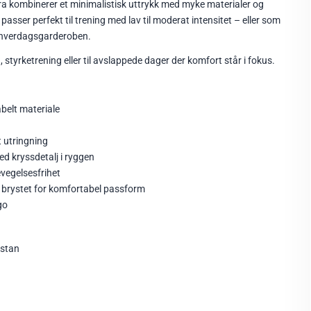
Bra kombinerer et minimalistisk uttrykk med myke materialer og
 passer perfekt til trening med lav til moderat intensitet – eller som
 hverdagsgarderoben.
a, styrketrening eller til avslappede dager der komfort står i fokus.
belt materiale
 utringning
d kryssdetalj i ryggen
vegelsesfrihet
 brystet for komfortabel passform
go
astan