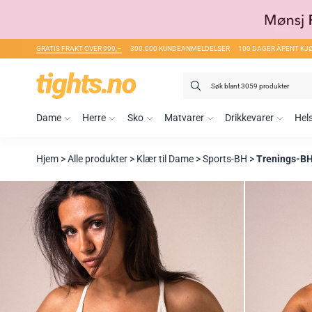
GRATIS FRAKT OVER 999,–
300.000 KUNDEANMELDELSER
100 DAGER ÅPENT KJ
Søk
etter:
Dame
Herre
Sko
Matvarer
Drikkevarer
Hel
Hjem
>
Alle produkter
>
Klær til Dame
>
Sports-BH
>
Trenings-B