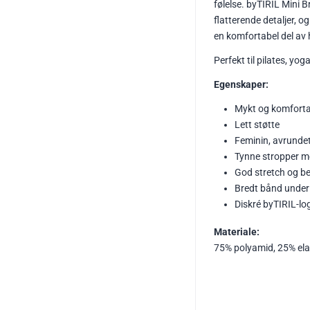
følelse. byTIRIL Mini 
flatterende detaljer, og
en komfortabel del av
Perfekt til pilates, yog
Egenskaper:
Mykt og komforta
Lett støtte
Feminin, avrundet
Tynne stropper me
God stretch og be
Bredt bånd under
Diskré byTIRIL-lo
Materiale:
75% polyamid, 25% el