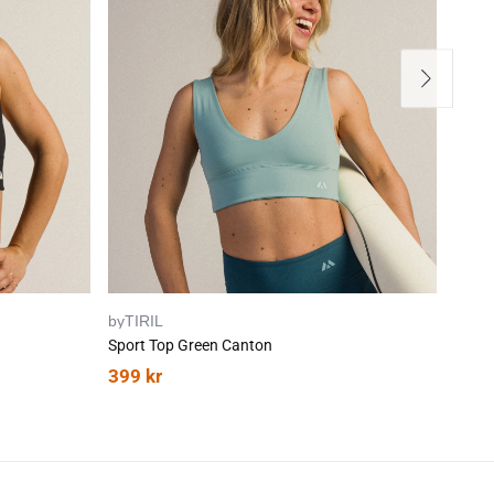
70
byTIRIL
LEVI
Sport Top Green Canton
Secon
399
kr
12