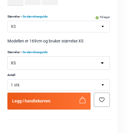
Størrelse
–
Se størrelsesguide
På lager
XS
Modellen er 169cm og bruker størrelse XS
Størrelse
–
Se størrelsesguide
Antall
1 stk
Legg i handlekurven