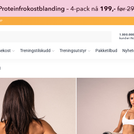
ØP
1.000.00
kunder i N
sekost
Treningstilskudd
Treningsutstyr
Pakketilbud
Nyhet
H