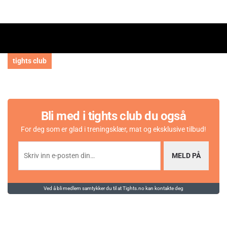
tights club
Bli med i tights club du også
For deg som er glad i treningsklær, mat og eksklusive tilbud!
MELD PÅ
Ved å bli medlem samtykker du til at Tights.no kan kontakte deg