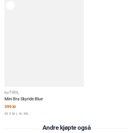
Diskret byTIRIL-logo bak
Materiale:
Ytterstoff: 75 % polyamid, 25 % elastan
Fôr: 90 % polyester, 10 % elastan
Vedlikehold:
Følg alltid vaskeanvisningene som finnes i plagget.
byTIRIL
Mini Bra Skyride Blue
399
kr
XS
S
M
L
XL
XXL
Andre kjøpte også