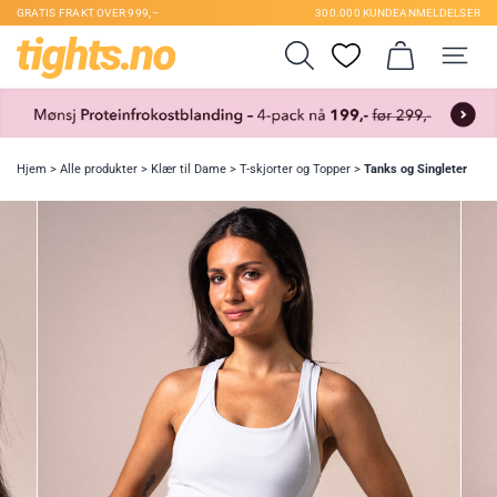
GRATIS FRAKT OVER 999,–
300.000 KUNDEANMELDELSER
Hjem
>
Alle produkter
>
Klær til Dame
>
T-skjorter og Topper
>
Tanks og Singleter