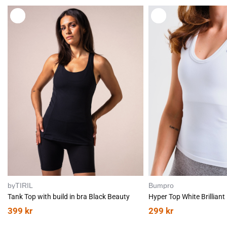
L
L
E
E
G
G
G
G
T
T
I
I
L
L
byTIRIL
Bumpro
Tank Top with build in bra Black Beauty
Hyper Top White Brilliant
399
kr
299
kr