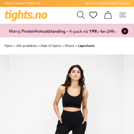
GRATIS FRAKT OVER 999,–
300.000 KUNDEANMELDELSER
Hjem
>
Alle produkter
>
Klær til Dame
>
Shorts
>
Løpeshorts