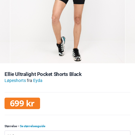
Ellie Ultralight Pocket Shorts Black
Løpeshorts
fra
Eyda
699
kr
Størrelse
–
Se størrelsesguide