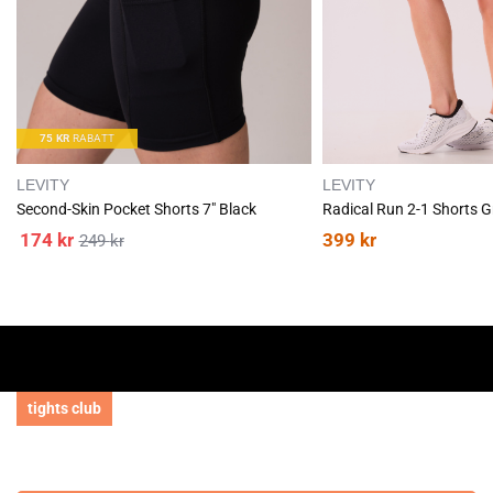
75
KR
RABATT
LEVITY
LEVITY
Second-Skin Pocket Shorts 7" Black
Radical Run 2-1 Shorts G
174
kr
399
kr
249
kr
tights club