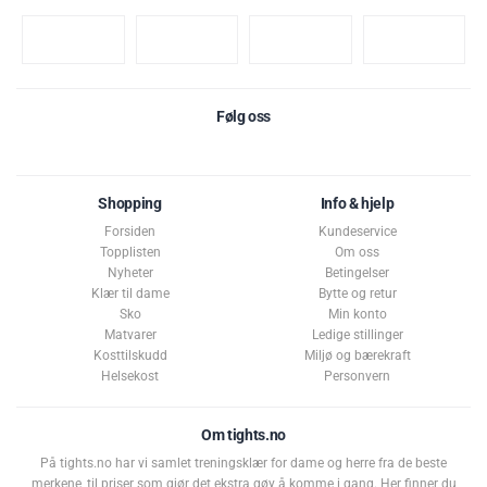
Følg oss
Shopping
Info & hjelp
Forsiden
Kundeservice
Topplisten
Om oss
Nyheter
Betingelser
Klær til dame
Bytte og retur
Sko
Min konto
Matvarer
Ledige stillinger
Kosttilskudd
Miljø og bærekraft
Helsekost
Personvern
Om tights.no
På tights.no har vi samlet treningsklær for dame og herre fra de beste
merkene, til priser som gjør det ekstra gøy å komme i gang. Her finner du