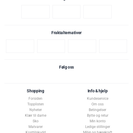
Fraktalternativer
Følg oss
Shopping
Info & hjelp
Forsiden
Kundeservice
Topplisten
Om oss
Nyheter
Betingelser
Klær til dame
Bytte og retur
Sko
Min konto
Matvarer
Ledige stillinger
Kosttilskudd
Miljø og bærekraft