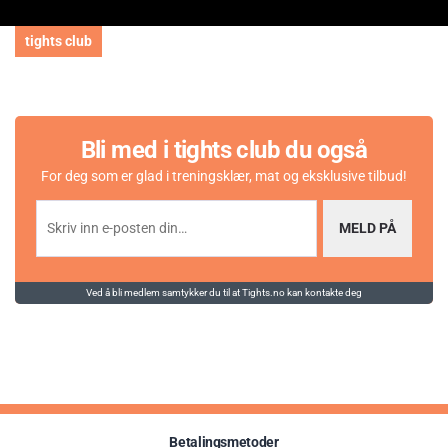
tights club
Bli med i tights club du også
For deg som er glad i treningsklær, mat og eksklusive tilbud!
MELD PÅ
Ved å bli medlem samtykker du til at Tights.no kan kontakte deg
Betalingsmetoder