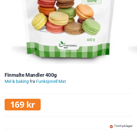
Finmalte Mandler 400g
Mel & baking
fra
Funksjonell Mat
169
kr
Tomt på lager