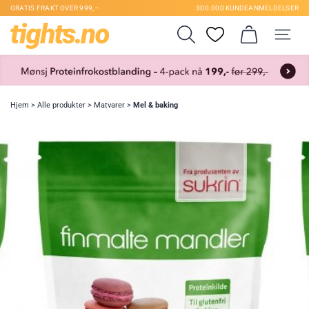
GRATIS FRAKT OVER 999,–
300.000 KUNDEANMELDELSER
Hjem
>
Alle produkter
>
Matvarer
>
Mel & baking