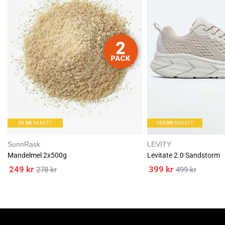
I
I
L
L
29
KR
RABATT
100
KR
RABATT
SunnRask
LEVITY
Mandelmel 2x500g
Levitate 2.0 Sandstorm
249
kr
399
kr
278
kr
499
kr