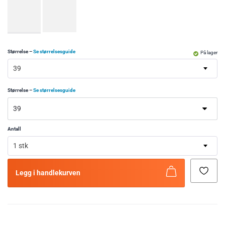
Størrelse
–
Se størrelsesguide
På lager
39
Størrelse
–
Se størrelsesguide
Antall
1 stk
Legg i handlekurven