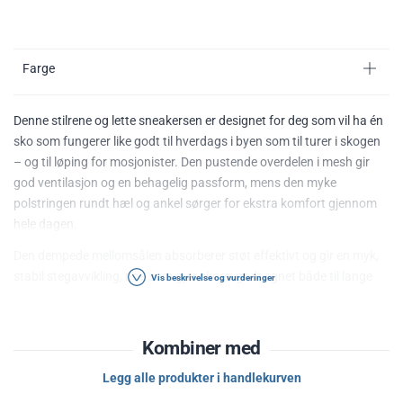
Farge
Denne stilrene og lette sneakersen er designet for deg som vil ha én
sko som fungerer like godt til hverdags i byen som til turer i skogen
– og til løping for mosjonister. Den pustende overdelen i mesh gir
god ventilasjon og en behagelig passform, mens den myke
polstringen rundt hæl og ankel sørger for ekstra komfort gjennom
hele dagen.
Den dempede mellomsålen absorberer støt effektivt og gir en myk,
stabil stegavvikling, noe som gjør skoen godt egnet både til lange
Vis beskrivelse og vurderinger
spaserturer og løpeturer. Yttersålen har godt grep, slik at du får
trygghet både på asfalt, grus og skogsstier.
Kombiner med
Egenskaper:
Legg alle produkter i handlekurven
Lett og pustende mesh-overdel