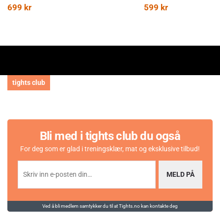
699
kr
599
kr
tights club
Bli med i tights club du også
For deg som er glad i treningsklær, mat og eksklusive tilbud!
MELD PÅ
Ved å bli medlem samtykker du til at Tights.no kan kontakte deg