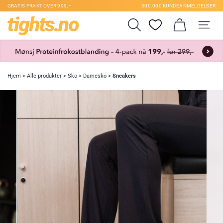
GRATIS FRAKT OVER 999,–
300.000 KUNDEANMELDELSER
Hjem
>
Alle produkter
>
Sko
>
Damesko
>
Sneakers