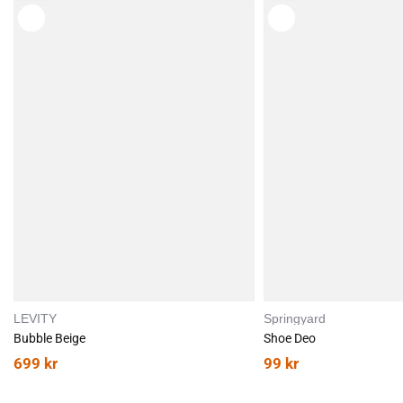
Komfortabel demping for gange og lett løping
Stabil sålekonstruksjon med godt grep
Allsidig design for både by og natur
God passform
Størrelsesråd:
Skoen er heller stor enn liten i størrelsen. Ligger
du mellom to størrelser, anbefaler vi å velge den minste.
En perfekt allround-sko for deg som ønsker komfort, stil og
fleksibilitet – enten du går tur, er på farten i byen eller tar en rolig
løpetur.
LEVITY
Springyard
Bubble Beige
Shoe Deo
699
kr
99
kr