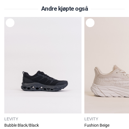
Andre kjøpte også
L
L
E
E
G
G
G
G
T
T
I
I
L
L
LEVITY
LEVITY
Bubble Black/Black
Fushion Beige