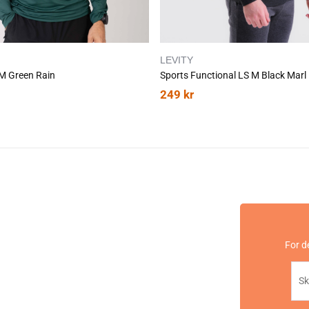
LEVITY
M Green Rain
Sports Functional LS M Black Marl
249
kr
For d