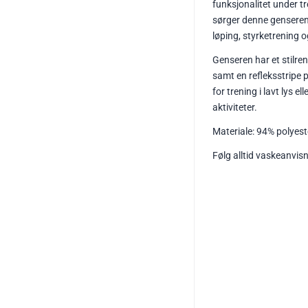
funksjonalitet under tr
sørger denne genseren 
løping, styrketrening o
Genseren har et stilren
samt en refleksstripe p
for trening i lavt lys 
aktiviteter.
Materiale:
94% polyest
Følg alltid vaskeanvis