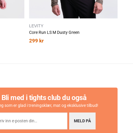
LEVITY
2XU
Core Run LS M Dusty Green
299
kr
999
Bli med i tights club du også
eg som er glad i treningsklær, mat og eksklusive tilbud!
MELD PÅ