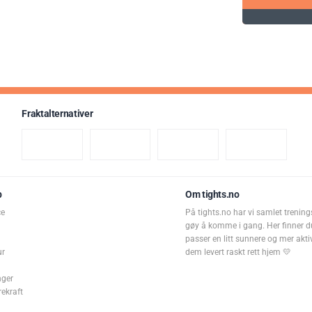
Fraktalternativer
p
Om tights.no
ce
På tights.no har vi samlet trening
gøy å komme i gang. Her finner d
passer en litt sunnere og mer aktiv 
ur
dem levert raskt rett hjem 💛
nger
rekraft