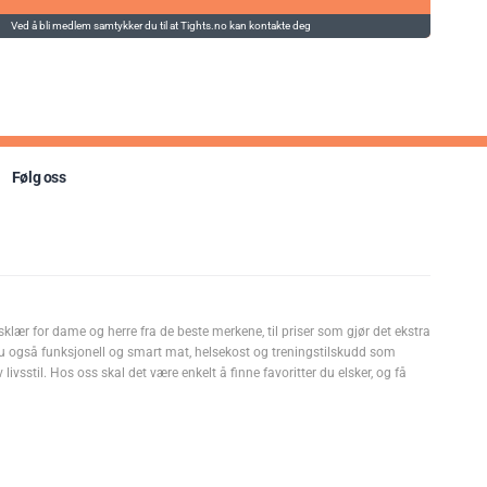
Ved å bli medlem samtykker du til at Tights.no kan kontakte deg
Følg oss
sklær for dame og herre fra de beste merkene, til priser som gjør det ekstra
u også funksjonell og smart mat, helsekost og treningstilskudd som
livsstil. Hos oss skal det være enkelt å finne favoritter du elsker, og få