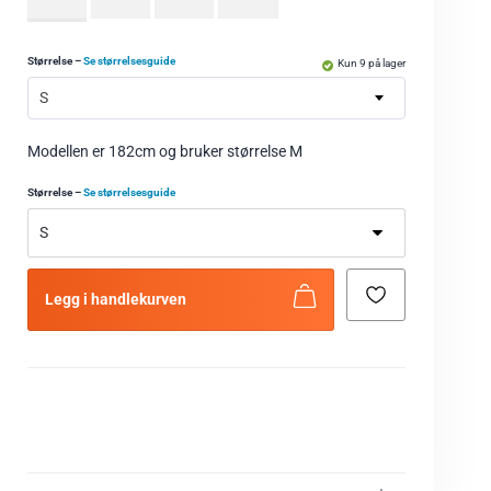
Størrelse
–
Se størrelsesguide
Kun 9 på lager
S
Modellen er 182cm og bruker størrelse M
Størrelse
–
Se størrelsesguide
Legg i handlekurven