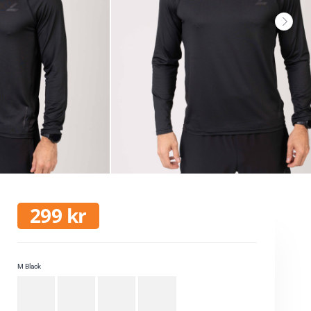
299
kr
M Black