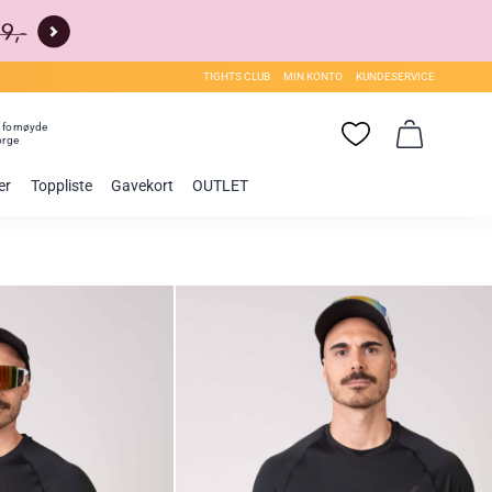
TIGHTS CLUB
MIN KONTO
KUNDESERVICE
0
fornøyde
orge
er
Toppliste
Gavekort
OUTLET