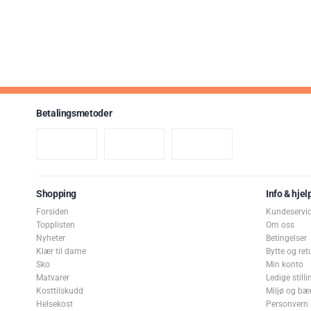
Betalingsmetoder
Shopping
Info & hjel
Forsiden
Kundeservi
Topplisten
Om oss
Nyheter
Betingelser
Klær til dame
Bytte og ret
Sko
Min konto
Matvarer
Ledige stilli
Kosttilskudd
Miljø og bæ
Helsekost
Personvern