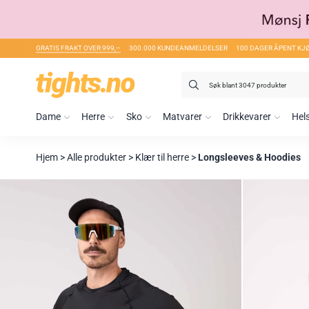
GRATIS FRAKT OVER 999,–
300.000 KUNDEANMELDELSER
100 DAGER ÅPENT KJ
Søk
etter:
Dame
Herre
Sko
Matvarer
Drikkevarer
Hel
Hjem
>
Alle produkter
>
Klær til herre
>
Longsleeves & Hoodies