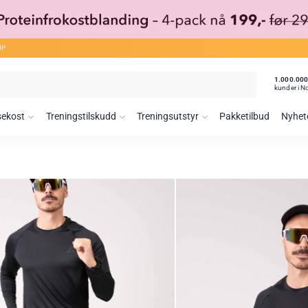
ØP
1.000.00
kunder i N
sekost
Treningstilskudd
Treningsutstyr
Pakketilbud
Nyhet