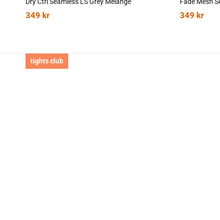
Dry Ctrl Seamless LS Grey Melange
Fade Mesh S
349
kr
349
kr
tights club