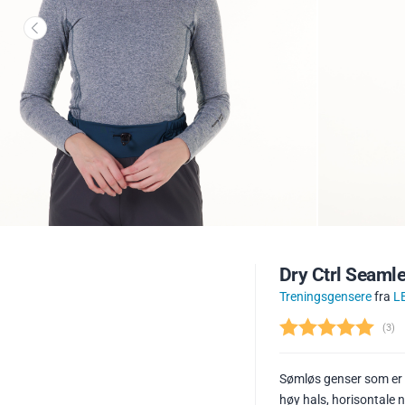
Dry Ctrl Seaml
Treningsgensere
fra
L
(
ste
3
)
Sømløs genser som er t
høy hals, horisontale n