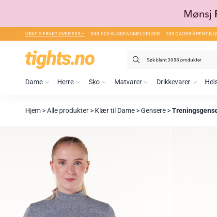
GRATIS FRAKT OVER 999,–
300.000 KUNDEANMELDELSER
100 DAGER ÅPENT KJ
Søk
etter:
Dame
Herre
Sko
Matvarer
Drikkevarer
Hel
Hjem
>
Alle produkter
>
Klær til Dame
>
Gensere
>
Treningsgens