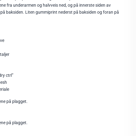
ne fra underarmen og halvveis ned, og på innerste siden av
 på baksiden.
Liten gummiprint nederst på baksiden og foran på
eve
taljer
ry ctrl”
Mesh
riale
ene på plagget.
ene på plagget.