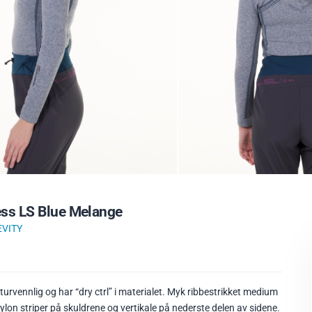
ess LS Blue Melange
EVITY
mmer:
urvennlig og har “dry ctrl” i materialet. Myk ribbestrikket medium
ylon striper på skuldrene og vertikale på nederste delen av sidene.