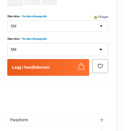
Størrelse
–
Se størrelsesguide
På lager
SM
Størrelse
–
Se størrelsesguide
Legg i handlekurven
Passform