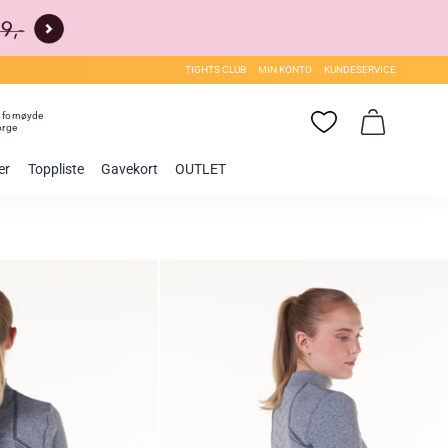
TIGHTS CLUB
MIN KONTO
KUNDESERVICE
0
fornøyde
orge
er
Toppliste
Gavekort
OUTLET