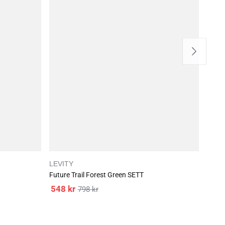
LEVITY
LEVI
Future Trail Forest Green SETT
Futur
548
kr
449
798
kr