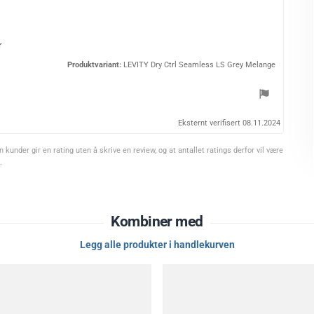
u
l
i
r
g
Produktvariant:
LEVITY Dry Ctrl Seamless LS Grey Melange
e
Eksternt verifisert 08.11.2024
nder gir en rating uten å skrive en review, og at antallet ratings derfor vil være
.
Kombiner med
Legg alle produkter i handlekurven