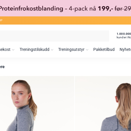
ØP
1.000.00
kunder i N
sekost
Treningstilskudd
Treningsutstyr
Pakketilbud
Nyhet
ere