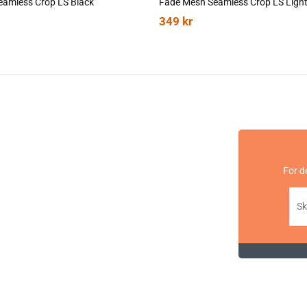
eamless Crop LS Black
Fade Mesh Seamless Crop LS Ligh
349
kr
For d