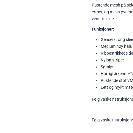
Pustende mesh på side
ermet, og mesh øverst
venstre side.
Funksjoner:
Genser/Long sle
Medium høy hals
Ribbestrikkede de
Nylon striper
Sømløs
Hurtigtørkende/”d
Pustende stoff/
Lett og mykt mate
Følg vaskeinstruksjon
Følg vaskeinstruksjon