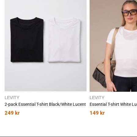
G
G
G
G
T
T
I
I
L
L
LEVITY
LEVITY
2-pack Essential T-shirt Black/White Lucent
Essential T-shirt White L
249
kr
149
kr