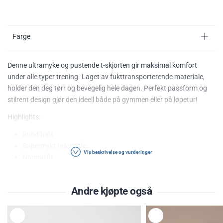
Farge
Denne ultramyke og pustende t-skjorten gir maksimal komfort
under alle typer trening. Laget av fukttransporterende materiale,
holder den deg tørr og bevegelig hele dagen. Perfekt passform og
stilrent design gjør den ideell både på gymmen eller på løpetur!
Highlights:
Rund hals
Supermykt materiale
Vis beskrivelse og vurderinger
Normal fit
Materiale: 88% Polyester, 12% Elastan
Andre kjøpte også
Husk alltid å følge vaskeanvisningen på plagget.
L
L
E
E