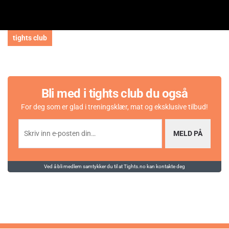
tights club
Bli med i tights club du også
For deg som er glad i treningsklær, mat og eksklusive tilbud!
MELD PÅ
Ved å bli medlem samtykker du til at Tights.no kan kontakte deg