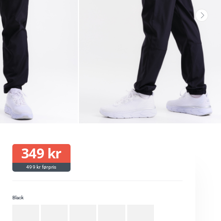
349
kr
499
kr
Black