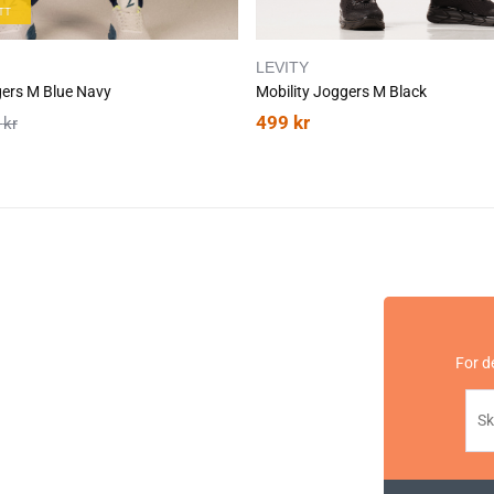
TT
LEVITY
gers M Blue Navy
Mobility Joggers M Black
499
kr
9
kr
For d