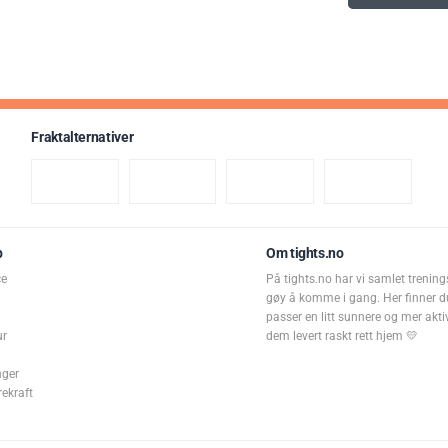
Fraktalternativer
p
Om tights.no
ce
På tights.no har vi samlet trening
gøy å komme i gang. Her finner d
passer en litt sunnere og mer aktiv 
ur
dem levert raskt rett hjem 💛
nger
rekraft