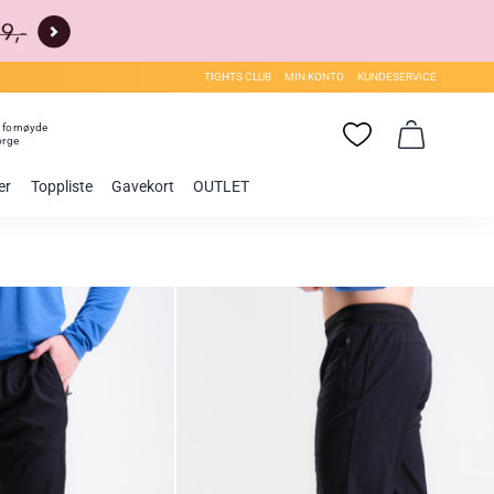
TIGHTS CLUB
MIN KONTO
KUNDESERVICE
0
fornøyde
orge
er
Toppliste
Gavekort
OUTLET