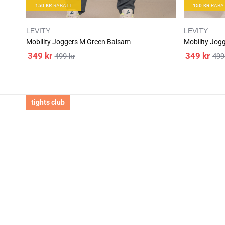
150
KR
RABATT
150
KR
RABA
LEVITY
LEVITY
Mobility Joggers M Green Balsam
Mobility Jog
349
kr
349
kr
499
kr
49
tights club