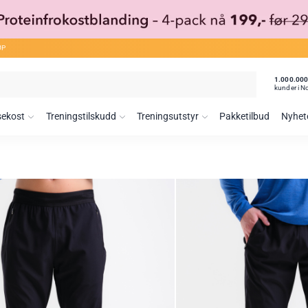
ØP
1.000.00
kunder i N
sekost
Treningstilskudd
Treningsutstyr
Pakketilbud
Nyhet