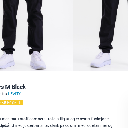
rs M Black
e
fra
LEVITY
0
KR
RABATT
men matt stoff som ser utrolig stilig ut og er svært funksjonell.
idjebånd med justerbar snor, slank passform med sidelommer og