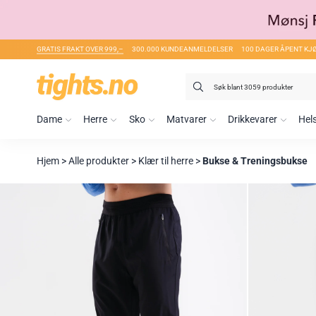
GRATIS FRAKT OVER 999,–
300.000 KUNDEANMELDELSER
100 DAGER ÅPENT KJ
Søk
etter:
Dame
Herre
Sko
Matvarer
Drikkevarer
Hel
Hjem
>
Alle produkter
>
Klær til herre
>
Bukse & Treningsbukse