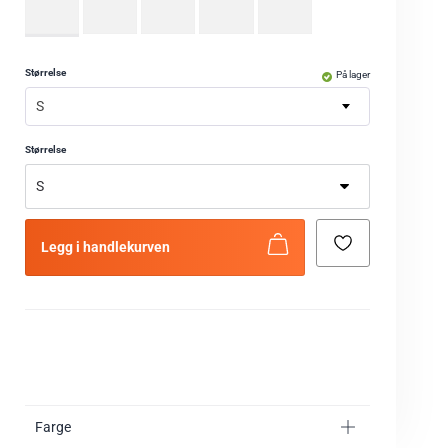
Størrelse
På lager
S
Størrelse
Legg i handlekurven
Farge