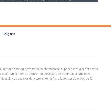
Følg oss
sklær for dame og herre fra de beste merkene, til priser som gjør det ekstra
u også funksjonell og smart mat, helsekost og treningstilskudd som
livsstil. Hos oss skal det være enkelt å finne favoritter du elsker, og få