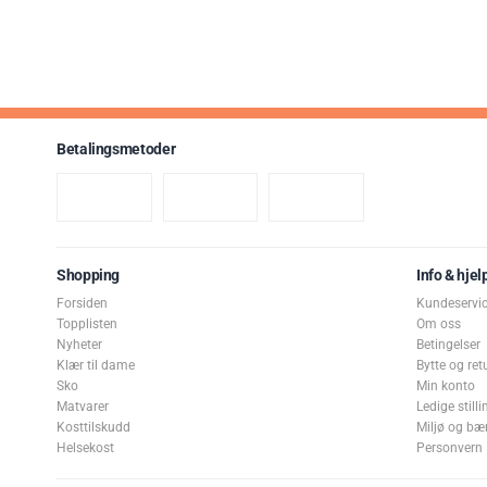
Betalingsmetoder
Shopping
Info & hjel
Forsiden
Kundeservi
Topplisten
Om oss
Nyheter
Betingelser
Klær til dame
Bytte og ret
Sko
Min konto
Matvarer
Ledige stilli
Kosttilskudd
Miljø og bæ
Helsekost
Personvern