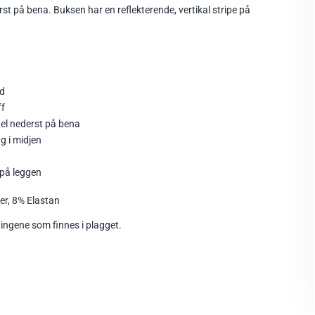
st på bena. Buksen har en reflekterende, vertikal stripe på
nd
ff
del nederst på bena
g i midjen
 på leggen
er, 8% Elastan
ningene som finnes i plagget.