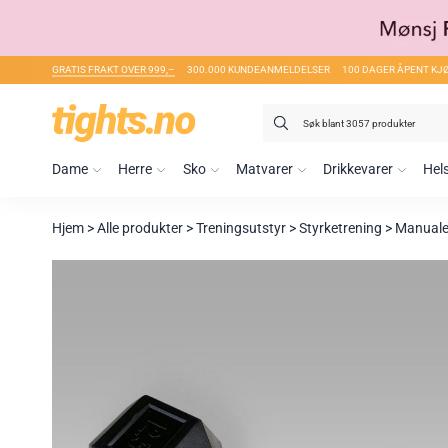
GRATIS FRAKT OVER 999,–
300.000 KUNDEANMELDELSER
100 DAGER ÅPENT KJ
Søk
etter:
Dame
Herre
Sko
Matvarer
Drikkevarer
Hel
Hjem
>
Alle produkter
>
Treningsutstyr
>
Styrketrening
>
Manualer