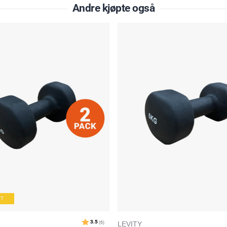
g
Andre kjøpte også
e
TT
LEVITY