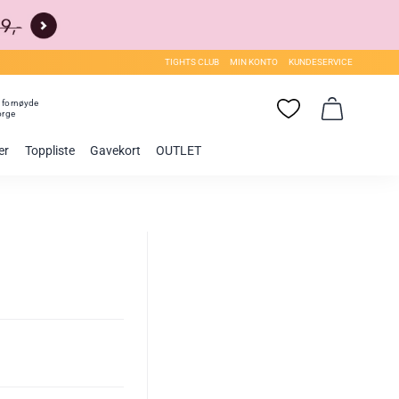
TIGHTS CLUB
MIN KONTO
KUNDESERVICE
0
fornøyde
orge
er
Toppliste
Gavekort
OUTLET