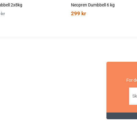
bbell 2x8kg
Neopren Dumbbell 6 kg
299
kr
8
kr
For d