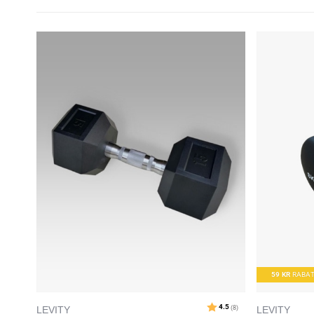
59
KR
RABA
LEVITY
LEVITY