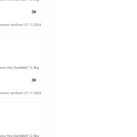
.
0
a
v
sternt verifisert 07.11.2024
5
m
u
l
i
g
ess Hex Dumbbell 12.5kg
e
sternt verifisert 07.11.2024
ess Hex Dumbbell 12.5kg