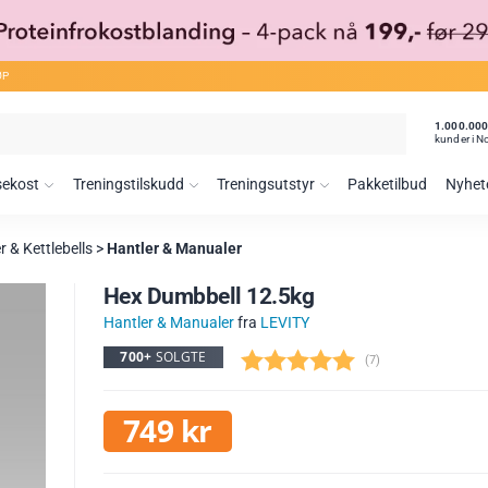
ØP
1.000.00
kunder i N
sekost
Treningstilskudd
Treningsutstyr
Pakketilbud
Nyhet
 & Kettlebells
>
Hantler & Manualer
Hex Dumbbell 12.5kg
Hantler & Manualer
fra
LEVITY
700+
SOLGTE
(
stemmer:
7
)
749
kr