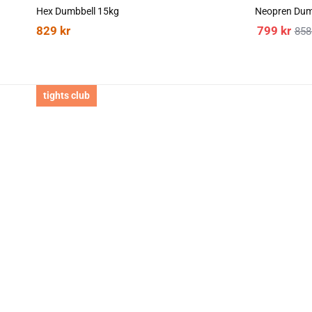
Hex Dumbbell 15kg
Neopren Dum
829
kr
799
kr
85
tights club