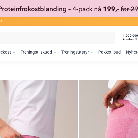
ØP
1.000.00
kunder i N
sekost
Treningstilskudd
Treningsutstyr
Pakketilbud
Nyhet