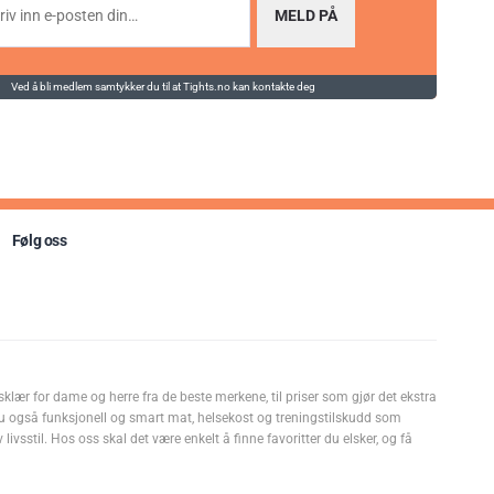
MELD PÅ
Ved å bli medlem samtykker du til at Tights.no kan kontakte deg
Følg oss
sklær for dame og herre fra de beste merkene, til priser som gjør det ekstra
u også funksjonell og smart mat, helsekost og treningstilskudd som
livsstil. Hos oss skal det være enkelt å finne favoritter du elsker, og få