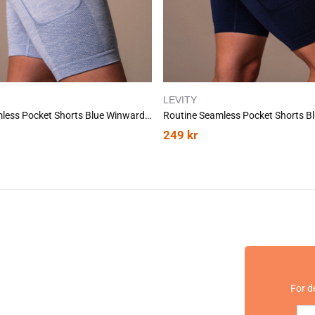
LEVITY
Routine Seamless Pocket Shorts Blue Winward Marl
Routine Seamless Pocket Shorts B
249
kr
For d