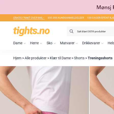
GRATIS FRAKT OVER 999,–
300.000 KUNDEANMELDELSER
100 DAGER ÅPENT KJ
Søk
etter:
Dame
Herre
Sko
Matvarer
Drikkevarer
Hel
Hjem
>
Alle produkter
>
Klær til Dame
>
Shorts
>
Treningsshorts