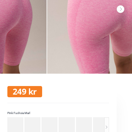
249
kr
Pink Fuchsia Marl