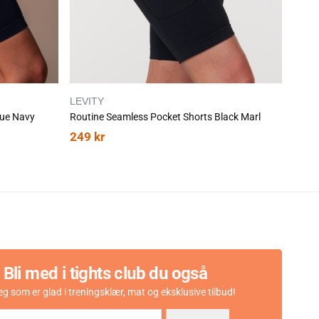
LEVITY
LEVI
lue Navy
Routine Seamless Pocket Shorts Black Marl
249
kr
249
Bli med i tights club du også
eg som er glad i treningsklær, mat og eksklusive tilbud!