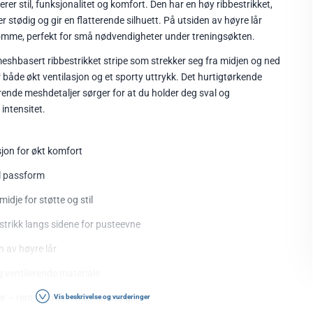
r stil, funksjonalitet og komfort. Den har en høy ribbestrikket,
er stødig og gir en flatterende silhuett. På utsiden av høyre lår
lomme, perfekt for små nødvendigheter under treningsøkten.
eshbasert ribbestrikket stripe som strekker seg fra midjen og ned
r både økt ventilasjon og et sporty uttrykk. Det hurtigtørkende
rende meshdetaljer sørger for at du holder deg sval og
intensitet.
jon for økt komfort
l passform
midje for støtte og stil
trikk langs sidene for pusteevne
 av høyre lår
 ventilerende materiale
er – rent og minimalistisk design
Vis beskrivelse og vurderinger