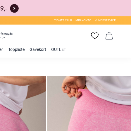
TIGHTS CLUB
MIN KONTO
KUNDESERVICE
0
fornøyde
orge
er
Toppliste
Gavekort
OUTLET