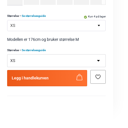
Størrelse
–
Se størrelsesguide
Kun 4 på lager
XS
Modellen er 176cm og bruker størrelse M
Størrelse
–
Se størrelsesguide
Legg i handlekurven