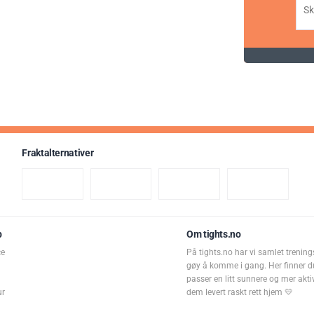
Fraktalternativer
p
Om tights.no
ce
På tights.no har vi samlet trening
gøy å komme i gang. Her finner d
passer en litt sunnere og mer aktiv 
ur
dem levert raskt rett hjem 💛