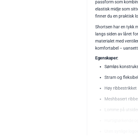
passform som kombinere
elastisk midje som sitt
finner du en praktisk 
Shortsen har en tykk m
langs siden av låret fo
materialet med ventile
komfortabel – uansett 
Egenskaper:
Sømløs konstruks
Stram og fleksibe
Høy ribbestrikket 
Meshbasert ribbes
Lomme på utsiden
Hurtigtørkende og
Uten synlige logo