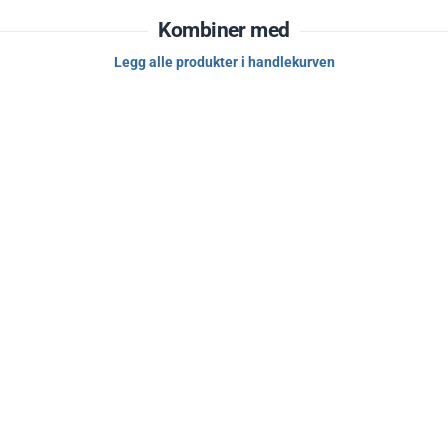
Kombiner med
lyester, 7 % elastan
Legg alle produkter i handlekurven
instruksjonene på plagget.
ker et stilrent, funksjonelt og komfortabelt plagg til både
ive hverdager