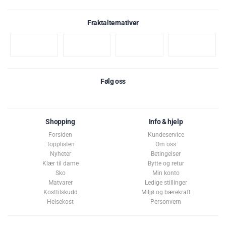
Fraktalternativer
Følg oss
Shopping
Info & hjelp
Forsiden
Kundeservice
Topplisten
Om oss
Nyheter
Betingelser
Klær til dame
Bytte og retur
Sko
Min konto
Matvarer
Ledige stillinger
Kosttilskudd
Miljø og bærekraft
Helsekost
Personvern