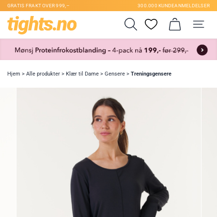
GRATIS FRAKT OVER 999,–
300.000 KUNDEANMELDELSER
Hjem
>
Alle produkter
>
Klær til Dame
>
Gensere
>
Treningsgensere