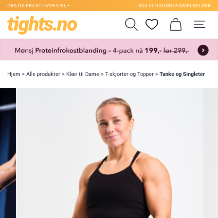
GRATIS FRAKT OVER 999,–
300.000 KUNDEANMELDELSER
Hjem
>
Alle produkter
>
Klær til Dame
>
T-skjorter og Topper
>
Tanks og Singleter