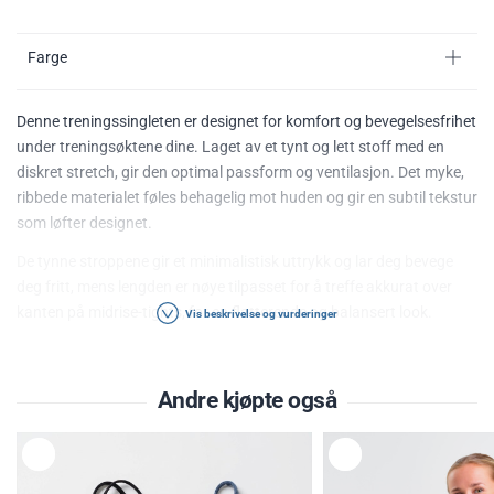
Farge
Denne treningssingleten er designet for komfort og bevegelsesfrihet
under treningsøktene dine. Laget av et tynt og lett stoff med en
diskret stretch, gir den optimal passform og ventilasjon. Det myke,
ribbede materialet føles behagelig mot huden og gir en subtil tekstur
som løfter designet.
De tynne stroppene gir et minimalistisk uttrykk og lar deg bevege
deg fritt, mens lengden er nøye tilpasset for å treffe akkurat over
kanten på midrise-tights, for en flatterende og balansert look.
Vis beskrivelse og vurderinger
Perfekt til alle type økter.
Materiale: 95% viskose og 5% elastan
Andre kjøpte også
Følg vaskeinstruksjonene på plagget.
L
L
E
E
G
G
G
G