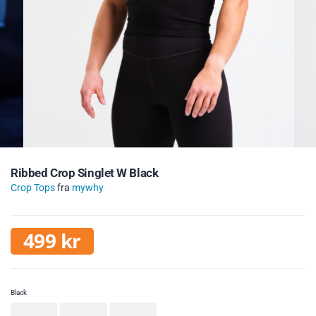
Ribbed Crop Singlet W Black
Crop Tops
fra
mywhy
499
kr
Black