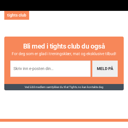
tights club
Bli med i tights club du også
For deg som er glad i treningsklær, mat og eksklusive tilbud!
MELD PÅ
Ved å bli medlem samtykker du til at Tights.no kan kontakte deg