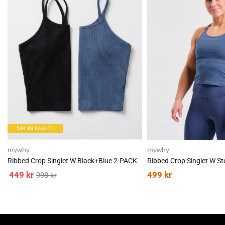
T
T
I
I
L
L
549
KR
RABATT
mywhy
mywhy
Ribbed Crop Singlet W Black+Blue 2-PACK
Ribbed Crop Singlet W St
449
kr
499
kr
998
kr