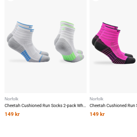
G
G
G
G
T
T
I
I
L
L
Norfolk
Norfolk
Cheetah Cushioned Run Socks 2-pack White
Cheetah Cushioned Run 
149
kr
149
kr