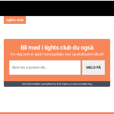
tights club
Bli med i tights club du også
For deg som er glad i treningsklær, mat og eksklusive tilbud!
MELD PÅ
Ved å bli medlem samtykker du til at Tights.no kan kontakte deg