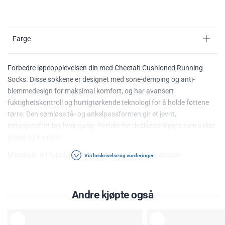
Farge
Forbedre løpeopplevelsen din med Cheetah Cushioned Running
Socks. Disse sokkene er designet med sone-demping og anti-
blemmedesign for maksimal komfort, og har avansert
fuktighetskontroll og hurtigtørkende teknologi for å holde føttene
tørre. Den sømløse tå- og ankelpassformen gir et jevnt,
irritasjonsfritt løp hver gang. Perfekt for dedikerte løpere som søker
ytelse og komfort.
Materiale: 64 % polypropylen, 34 % polyamid, 2 % elastan
Vis beskrivelse og vurderinger
Følg vaskeinstruksene på plagget.
Andre kjøpte også
L
L
E
E