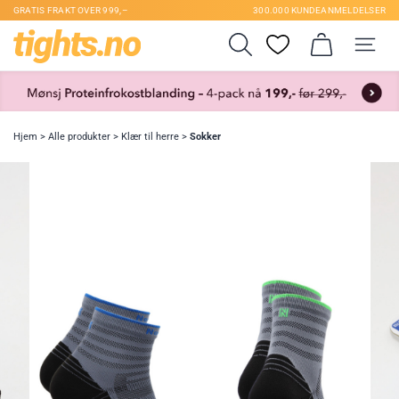
GRATIS FRAKT OVER 999,–
300.000 KUNDEANMELDELSER
Hjem
>
Alle produkter
>
Klær til herre
>
Sokker