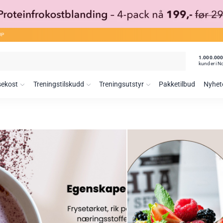
ØP
1.000.00
kunder i N
sekost
Treningstilskudd
Treningsutstyr
Pakketilbud
Nyhet