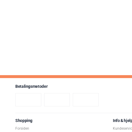
:
g
e
Betalingsmetoder
Shopping
Info & hjel
Forsiden
Kundeservi