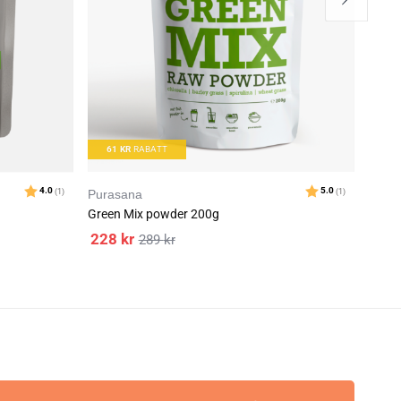
61
KR
RABATT
Purasana
Vitap
Green Mix powder 200g
Hawai
228
kr
299
289
kr