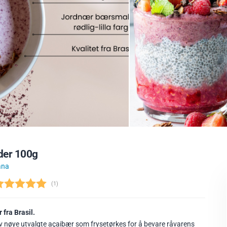
der 100g
ana
(
stemmer:
1
)
 fra Brasil.
av nøye utvalgte açaibær som frysetørkes for å bevare råvarens