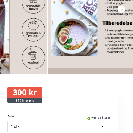
300
kr
349
kr
Antall
Kun 3 på lager
1 stk