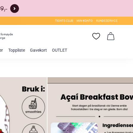
TIGHTS CLUB
MIN KONTO
KUNDESERVICE
0
fornøyde
orge
er
Toppliste
Gavekort
OUTLET