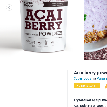
Acai berry pow
Superfoods
fra
Puras
49
KR
RABATT
Frysetørket açaipulver
Açaipulveret er laget 