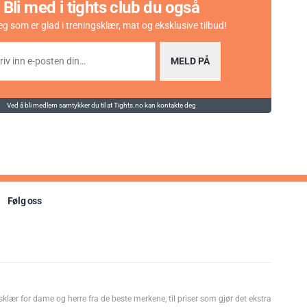
Bli med i tights club du også
eg som er glad i treningsklær, mat og eksklusive tilbud!
MELD PÅ
Ved å bli medlem samtykker du til at Tights.no kan kontakte deg
Følg oss
kter:
av 5 mulige
Kara
5.0
(1)
sklær for dame og herre fra de beste merkene, til priser som gjør det ekstra