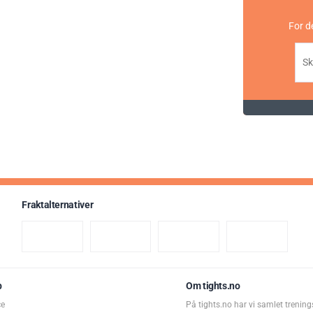
e
For d
Fraktalternativer
p
Om tights.no
Kara
ce
På tights.no har vi samlet trening