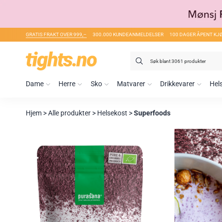
GRATIS FRAKT OVER 999,–
300.000 KUNDEANMELDELSER
100 DAGER ÅPENT KJ
Søk
etter:
Dame
Herre
Sko
Matvarer
Drikkevarer
Hel
Hjem
>
Alle produkter
>
Helsekost
>
Superfoods