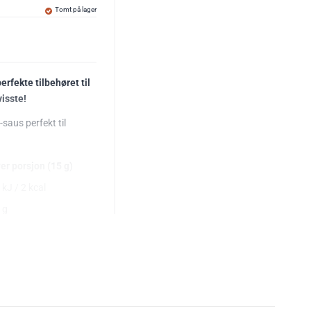
Tomt på lager
rfekte tilbehøret til
visste!
aus perfekt til
er porsjon (15 g)
 kJ / 2 kcal
 g
 g
,3 g
 g
 g