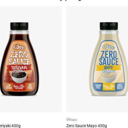
Fiber
2,5 g
0
Salt
2,7 g
0
Ingredienser:
Vann, eddik, tomatpuré (3 %), fortykningsmi
gummi, xantangummi), sitrusfibre, salt, urter, surhetsreg
(melkesyre, sitronsyre), krydder (inneholder koriander), so
fargestoff (karoten), konserveringsmidler (kaliumsorbat)
(sukralose), aroma.
Opbevares kjølig og mørkt. Åpen flaske settes i kjøleskape
Inneholder søtningsmiddel.
Best før: 6. juni 2026
Wispy
eriyaki 430g
Zero Sauce Mayo 430g