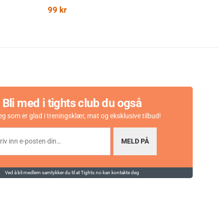
99
kr
14
Bli med i tights club du også
eg som er glad i treningsklær, mat og eksklusive tilbud!
MELD PÅ
Ved å bli medlem samtykker du til at Tights.no kan kontakte deg