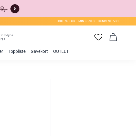
TIGHTS CLUB
MIN KONTO
KUNDESERVICE
0
fornøyde
orge
er
Toppliste
Gavekort
OUTLET