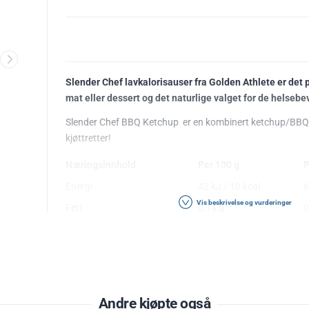
Slender Chef lavkalorisauser fra Golden Athlete er det pe
mat eller dessert og det naturlige valget for de helsebe
Slender Chef BBQ Ketchup er en kombinert ketchup/BBQ-s
kjøttretter!
Næringsinnhold
Per 100 g
P
Energi
42 kJ / 10
kcal
6
Vis beskrivelse og vurderinger
Fett
0,14 g
0
- hvorav mettet
0,1 g
0
Karbohydrater
1,9 g
0
- hvorav sukkerarter
0,5 g
0
Protein
0,3 g
0
Andre kjøpte også