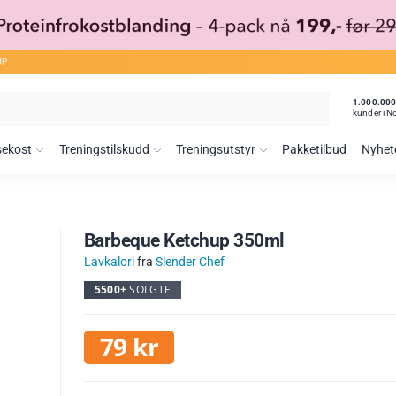
ØP
1.000.00
kunder i N
sekost
Treningstilskudd
Treningsutstyr
Pakketilbud
Nyhet
Barbeque Ketchup 350ml
Lavkalori
fra
Slender Chef
5500+
SOLGTE
79
kr