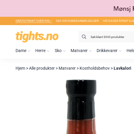
GRATIS FRAKT OVER 999,–
300.000 KUNDEANMELDELSER
100 DAGER ÅPENT KJ
Søk
etter:
Dame
Herre
Sko
Matvarer
Drikkevarer
Hel
Hjem
>
Alle produkter
>
Matvarer
>
Kostholdsbehov
>
Lavkalori