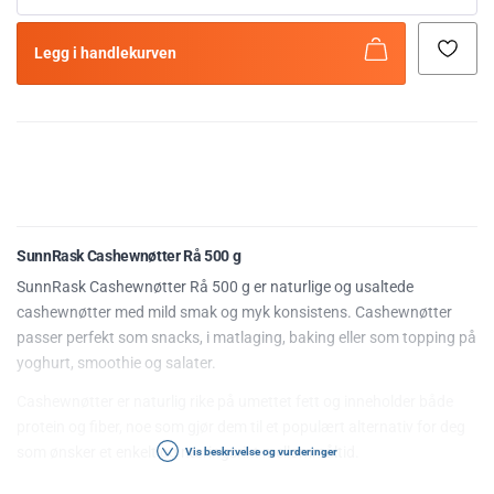
Legg i handlekurven
SunnRask Cashewnøtter Rå 500 g
SunnRask Cashewnøtter Rå 500 g er naturlige og usaltede
cashewnøtter med mild smak og myk konsistens. Cashewnøtter
passer perfekt som snacks, i matlaging, baking eller som topping på
yoghurt, smoothie og salater.
Cashewnøtter er naturlig rike på umettet fett og inneholder både
protein og fiber, noe som gjør dem til et populært alternativ for deg
som ønsker et enkelt og næringsrikt mellommåltid.
Vis beskrivelse og vurderinger
De rå cashewnøttene har en mild og kremet smak som fungerer