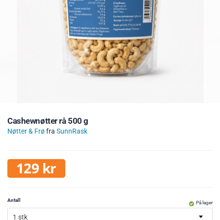
Cashewnøtter rå 500 g
Nøtter & Frø
fra
SunnRask
129
kr
Antall
På lager
1 stk