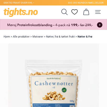
GRATIS FRAKT OVER 999,–
300.000 KUNDEANMELDELSER
Hjem
>
Alle produkter
>
Matvarer
>
Nøtter, frø & tørket frukt
>
Nøtter & Frø