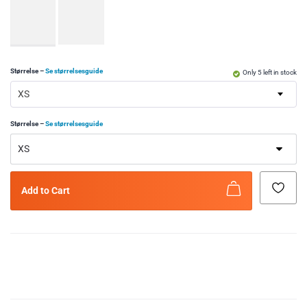
Størrelse
–
Se størrelsesguide
Only 5 left in stock
XS
Størrelse
–
Se størrelsesguide
Add to Cart