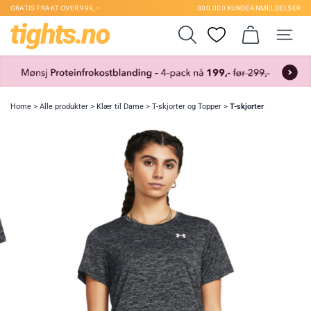
GRATIS FRAKT OVER 999,–
300.000 KUNDEANMELDELSER
Home
>
Alle produkter
>
Klær til Dame
>
T-skjorter og Topper
>
T-skjorter