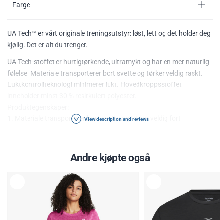
Farge
UA Tech™ er vårt originale treningsutstyr: løst, lett og det holder deg
kjølig. Det er alt du trenger.
UA Tech-stoffet er hurtigtørkende, ultramykt og har en mer naturlig
følelse. Materiale transporterer bort svette og tørker veldig raskt.
Luktkontrollteknologi minimerer lukt. Hovedkroppsstoffet
inneholder minst 30 % resirkulert polyester.
Produktegenskaper:
1. Materiale transporterer bort svette og tørker veldig fort
View description and reviews
2. Luktkontrollteknologi minimerer lukt
3. 100 % polyester
Andre kjøpte også
BODY: 67% Polyester, Cationic, 33% Polyester
L
L
E
E
G
G
G
G
T
T
I
I
L
L