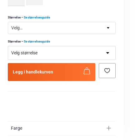
Størrelse
–
Se størrelsesguide
Velg…
Størrelse
–
Se størrelsesguide
Legg i handlekurven
Farge