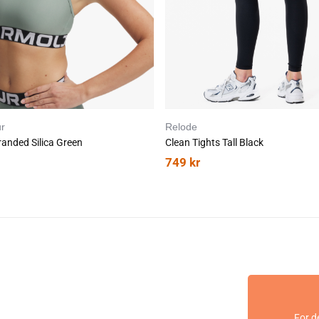
r
Relode
anded Silica Green
Clean Tights Tall Black
749
kr
For d