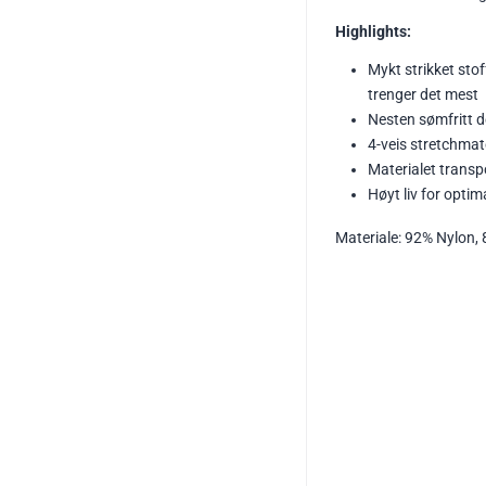
Highlights:
Mykt strikket sto
trenger det mest
Nesten sømfritt d
4-veis stretchmate
Materialet transpo
Høyt liv for optim
Materiale: 92% Nylon,