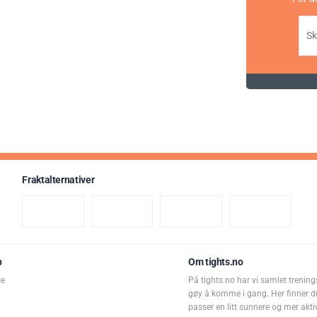
Fraktalternativer
p
Om tights.no
ce
På tights.no har vi samlet trening
gøy å komme i gang. Her finner d
passer en litt sunnere og mer aktiv 