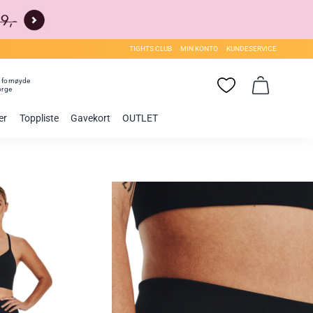
TIGHTS CLUB
MIN KONTO
KUNDESERVICE
0
fornøyde
orge
er
Toppliste
Gavekort
OUTLET