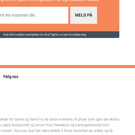
MELD PÅ
Ved å bli medlem samtykker du til at Tights.no kan kontakte deg
Følg oss
sklær for dame og herre fra de beste merkene, til priser som gjør det ekstra
u også funksjonell og smart mat, helsekost og treningstilskudd som
livsstil. Hos oss skal det være enkelt å finne favoritter du elsker, og få