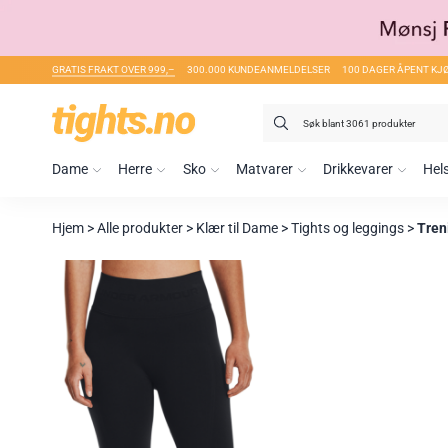
GRATIS FRAKT OVER 999,–
300.000 KUNDEANMELDELSER
100 DAGER ÅPENT KJ
Søk
etter:
Dame
Herre
Sko
Matvarer
Drikkevarer
Hel
Hjem
>
Alle produkter
>
Klær til Dame
>
Tights og leggings
>
Tren