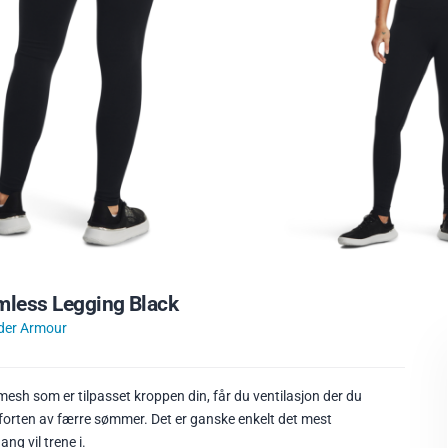
less Legging Black
der Armour
mesh som er tilpasset kroppen din, får du ventilasjon der du
forten av færre sømmer. Det er ganske enkelt det mest
ng vil trene i.