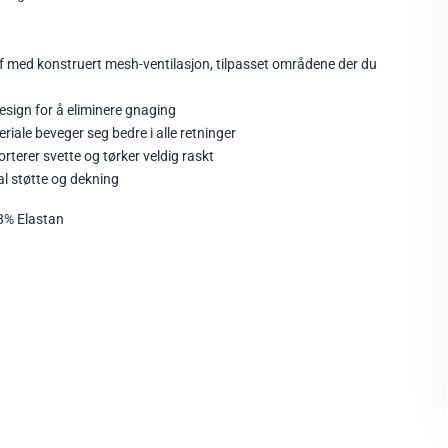
ff med konstruert mesh-ventilasjon, tilpasset områdene der du
esign for å eliminere gnaging
riale beveger seg bedre i alle retninger
rterer svette og tørker veldig raskt
al støtte og dekning
 8% Elastan