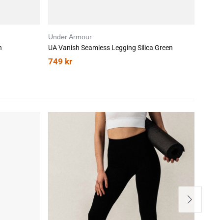
Under Armour
Unde
n
UA Vanish Seamless Legging Silica Green
UA Va
749
kr
749