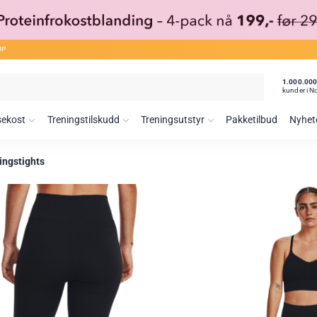
ØP
1.000.00
kunder i N
sekost
Treningstilskudd
Treningsutstyr
Pakketilbud
Nyhet
ingstights