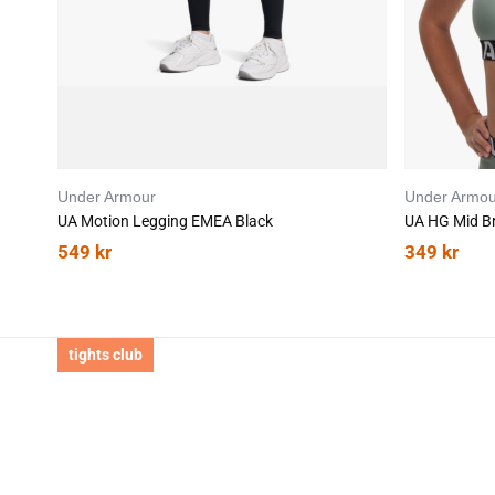
Under Armour
Under Armou
UA Motion Legging EMEA Black
UA HG Mid Br
549
kr
349
kr
tights club