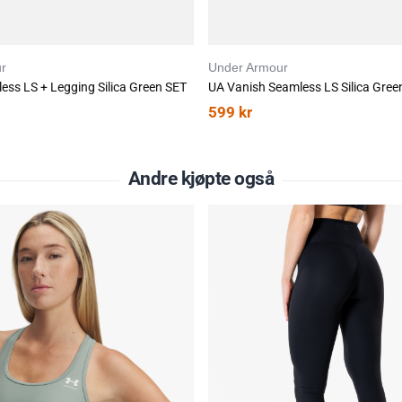
r
Under Armour
ess LS + Legging Silica Green SET
UA Vanish Seamless LS Silica Gree
599
kr
Andre kjøpte også