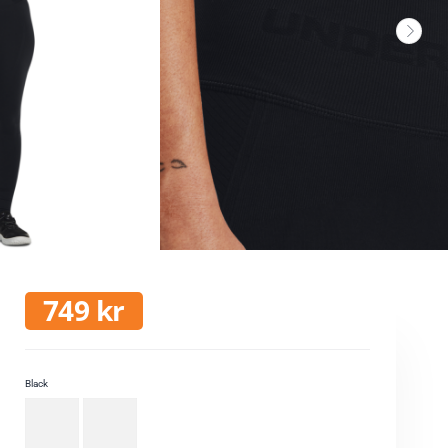
749
kr
Black