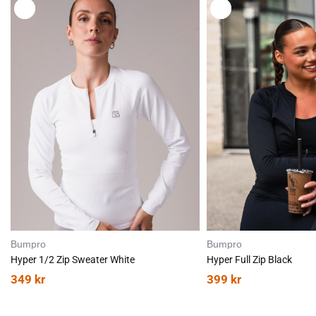
L
L
E
E
G
G
G
G
T
T
I
I
L
L
Bumpro
Bumpro
Hyper 1/2 Zip Sweater White
Hyper Full Zip Black
349
kr
399
kr