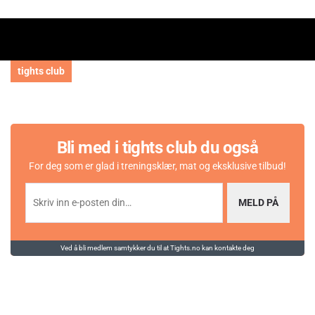
tights club
Bli med i tights club du også
For deg som er glad i treningsklær, mat og eksklusive tilbud!
MELD PÅ
Ved å bli medlem samtykker du til at Tights.no kan kontakte deg