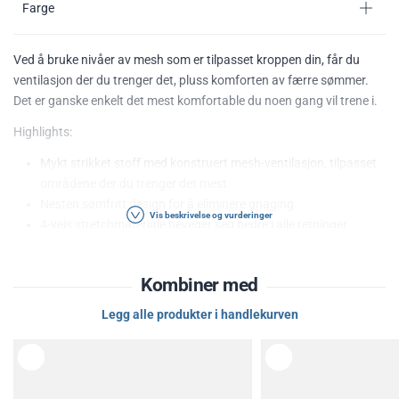
Farge
Ved å bruke nivåer av mesh som er tilpasset kroppen din, får du
ventilasjon der du trenger det, pluss komforten av færre sømmer.
Det er ganske enkelt det mest komfortable du noen gang vil trene i.
Highlights:
Mykt strikket stoff med konstruert mesh-ventilasjon, tilpasset
områdene der du trenger det mest
Nesten sømfritt design for å eliminere gnaging
Vis beskrivelse og vurderinger
4-veis stretchmateriale beveger seg bedre i alle retninger
Materialet transporterer svette og tørker veldig raskt
Bred utringning for enkel lagdeling
Kombiner med
Materiale: 90% Nylon, 10% Elastan
Legg alle produkter i handlekurven