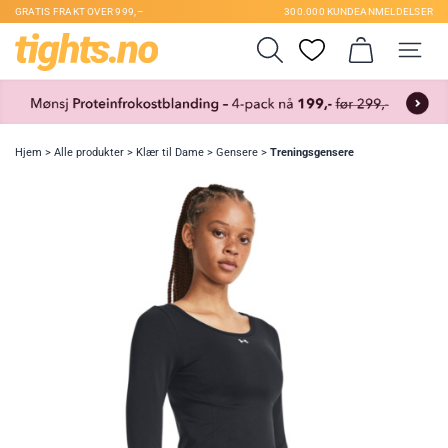
GRATIS FRAKT OVER 999,–
300.000 KUNDEANMELDELSER
Hjem
>
Alle produkter
>
Klær til Dame
>
Gensere
>
Treningsgensere