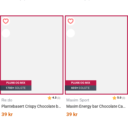
Karakter:
av 5 mulige
4.4
(16)
PLUKK OG MIX
PLUKK OG MIX
1700+
SOLGTE
600+
SOLGTE
Re:do
Maxim Sport
Plantebasert Crispy Chocolate bar 40g
Maxim Energy bar Chocolate Caramel 56g
39
kr
39
kr