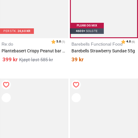
PLUKK OG MIX
PER STK.
26,60 KR
4600+
SOLGTE
Re:do
Barebells Functional Food
Plantebasert Crispy Peanut bar 15x40g
Barebells Strawberry Sundae 55g
399
kr
39
kr
585
kr