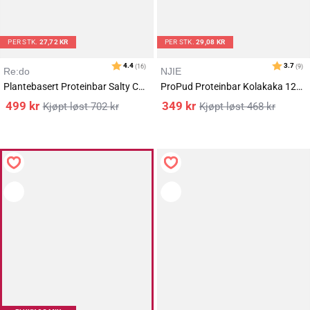
PER STK.
27,72 KR
PER STK.
29,08 KR
Re:do
NJIE
Plantebasert Proteinbar Salty Caramel 18x60g
ProPud Proteinbar Kolakaka 12x55g
499
kr
349
kr
702
kr
468
kr
Karakter:
av 5 mulige
4.6
(406)