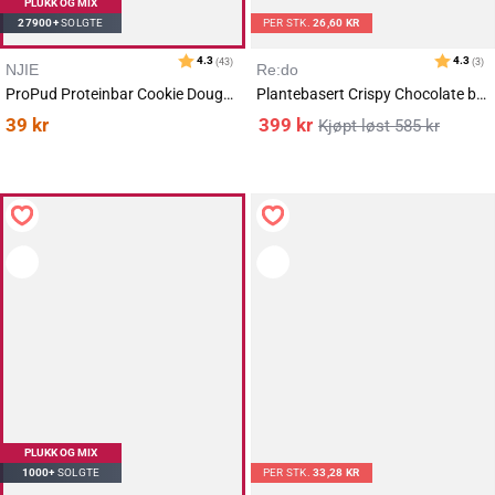
PLUKK OG MIX
27900+
SOLGTE
PER STK.
26,60 KR
NJIE
Re:do
ProPud Proteinbar Cookie Dough 55g
Plantebasert Crispy Chocolate bar 15x40g
39
kr
399
kr
585
kr
PLUKK OG MIX
1000+
SOLGTE
PER STK.
33,28 KR