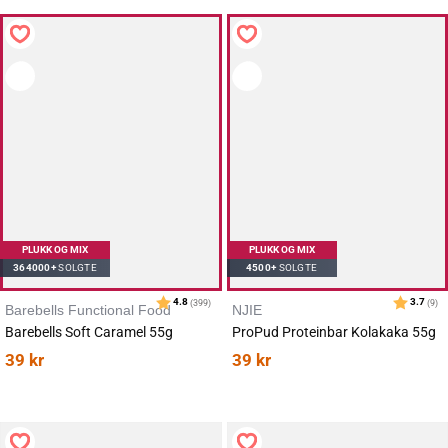
PLUKK OG MIX
PLUKK OG MIX
364000+
SOLGTE
4500+
SOLGTE
Barebells Functional Food
NJIE
Barebells Soft Caramel 55g
ProPud Proteinbar Kolakaka 55g
39
kr
39
kr
Karakter:
av 5 mulige
4.3
(43)