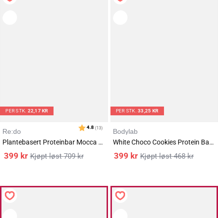
PER STK.
22,17 KR
PER STK.
33,25 KR
Re:do
Bodylab
Plantebasert Proteinbar Mocca Latte 18x60g
White Choco Cookies Protein Bar 12x55g
399
kr
399
kr
709
kr
468
kr