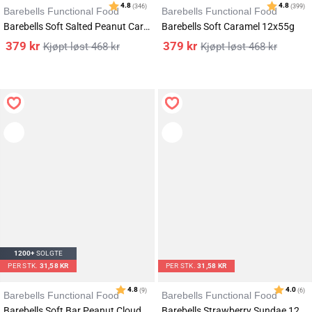
Barebells Functional Food
Barebells Functional Food
Barebells Soft Salted Peanut Caramel 12x55g
Barebells Soft Caramel 12x55g
379
kr
379
kr
468
kr
468
kr
1200+
SOLGTE
PER STK.
31,58 KR
PER STK.
31,58 KR
Karakter:
av 5 mulige
4.8
(346)
Barebells Functional Food
Barebells Functional Food
Barebells Soft Bar Peanut Cloud 12x55g
Barebells Strawberry Sundae 12x55g