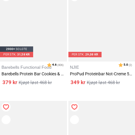
2900+
SOLGTE
PER STK.
31,58 KR
PER STK.
29,08 KR
Barebells Functional Food
NJIE
Barebells Protein Bar Cookies & Cream 12x55g
ProPud Proteinbar Not-Creme 55g (12-Pack)
379
kr
349
kr
468
kr
468
kr