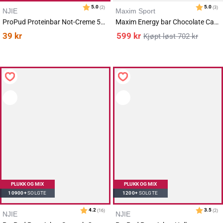
NJIE
Maxim Sport
ProPud Proteinbar Not-Creme 55g
Maxim Energy bar Chocolate Caramel 18x56g
39
kr
599
kr
702
kr
PLUKK OG MIX
PLUKK OG MIX
10900+
SOLGTE
1200+
SOLGTE
NJIE
NJIE