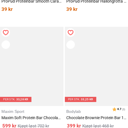
ProPud Proteinbar Smooth Caramel 55g
ProPud Proteinbar Hallongrotta 55g
39
kr
39
kr
Karakter:
av 5 mulige
5.0
(1)
PER STK.
33,28 KR
PER STK.
33,25 KR
Maxim Sport
Bodylab
Maxim Soft Protein Bar Chocolate Brownie 18x55g
Chocolate Brownie Protein Bar 12x55g
599
kr
399
kr
702
kr
468
kr