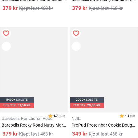
379
kr
379
kr
468
kr
468
kr
5400+
SOLGTE
2000+
SOLGTE
PER STK.
31,58 KR
PER STK.
29,08 KR
Barebells Functional Food
NJIE
Barebells Rocky Road Nutty Marshmallow Bar 12x55g
ProPud Proteinbar Cookie Dough 12x55g
379
kr
349
kr
468
kr
468
kr