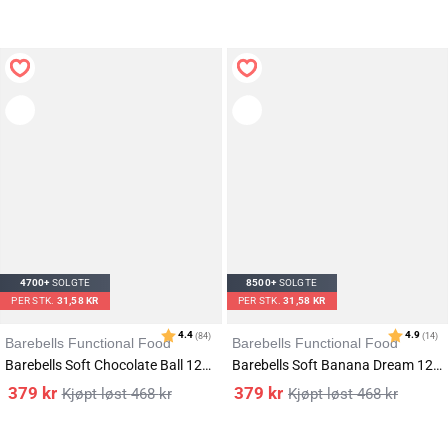
Karakter:
av 5 mulige
4.8
(9)
4700+
SOLGTE
8500+
SOLGTE
PER STK.
31,58 KR
PER STK.
31,58 KR
Barebells Functional Food
Barebells Functional Food
Barebells Soft Chocolate Ball 12x55g
Barebells Soft Banana Dream 12x55g
379
kr
379
kr
468
kr
468
kr