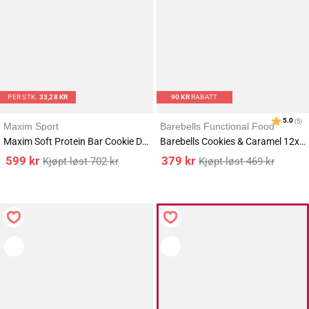
Karakter:
av 5 mulige
4.6
(17)
PER STK.
33,28 KR
90
KR
RABATT
Maxim Sport
Barebells Functional Food
Maxim Soft Protein Bar Cookie Dough 18x55g
Barebells Cookies & Caramel 12x55g
599
kr
379
kr
702
kr
469
kr