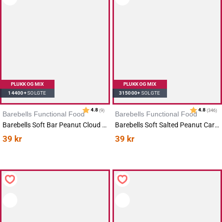
Karakter:
av 5 mulige
5.0
(2)
PLUKK OG MIX
PLUKK OG MIX
14400+
SOLGTE
315000+
SOLGTE
Barebells Functional Food
Barebells Functional Food
Barebells Soft Bar Peanut Cloud 55g
Barebells Soft Salted Peanut Caramel 55g
39
kr
39
kr