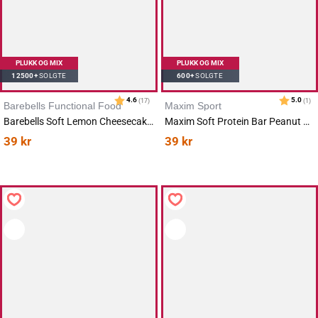
PLUKK OG MIX
PLUKK OG MIX
12500+
SOLGTE
600+
SOLGTE
Barebells Functional Food
Maxim Sport
Barebells Soft Lemon Cheesecake 55g
Maxim Soft Protein Bar Peanut Caramel 55g
39
kr
39
kr