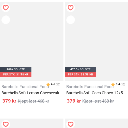
Karakter:
av 5 mulige
4.7
(178)
900+
SOLGTE
4700+
SOLGTE
PER STK.
31,58 KR
PER STK.
31,58 KR
Barebells Functional Food
Barebells Functional Food
Barebells Soft Lemon Cheesecake 12x55g
Barebells Soft Coco Choco 12x55g
379
kr
379
kr
468
kr
468
kr