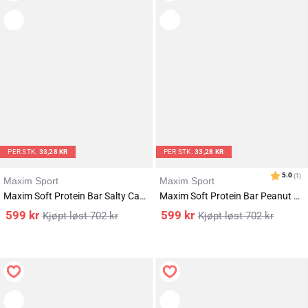
PER STK.
33,28 KR
PER STK.
33,28 KR
Maxim Sport
Maxim Sport
Maxim Soft Protein Bar Salty Caramel 18x55g
Maxim Soft Protein Bar Peanut Caramel 18x55g
599
kr
599
kr
702
kr
702
kr
Karakter:
av 5 mulige
4.4
(84)