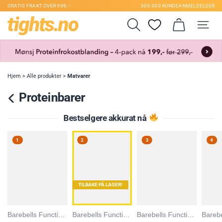
GRATIS FRAKT OVER 999,–
300.000 KUNDEANMELDELSER
Hjem
>
Alle produkter
>
Matvarer
Proteinbarer
Bestselgere akkurat nå
1
2
3
4
TILBAKE PÅ LAGER!
Barebells Functional Food
Barebells Functional Food
Barebells Functional Food