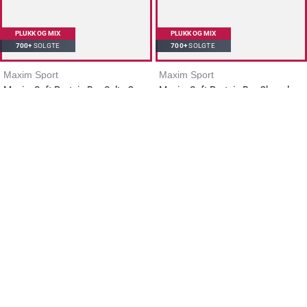
PLUKK OG MIX
PLUKK OG MIX
700+
SOLGTE
700+
SOLGTE
Maxim Sport
Maxim Sport
Maxim Soft Protein Bar Salty Caramel 55g
Maxim Soft Protein Bar Chocolate Brownie 55g
39
kr
39
kr