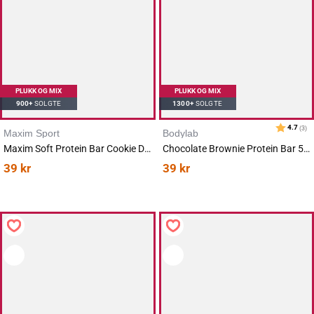
PLUKK OG MIX
PLUKK OG MIX
900+
SOLGTE
1300+
SOLGTE
Maxim Sport
Bodylab
Maxim Soft Protein Bar Cookie Dough 55g
Chocolate Brownie Protein Bar 55g
Karakter:
av 5 mulige
4.2
(16)
39
kr
39
kr