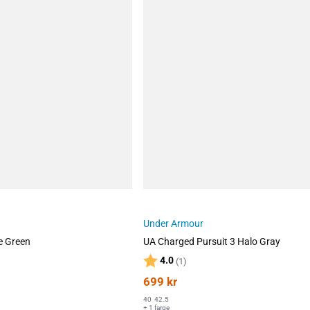
Under Armour
e Green
UA Charged Pursuit 3 Halo Gray
lige
Karakter:
av 5 mulige
4.0
(1)
699
kr
40
42.5
+ 1 farge