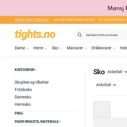
GRATIS FRAKT OVER 999,–
300.000 KUNDEANMELDELSER
100 DAGER ÅPENT K
Søk
etter:
Dame
Herre
Sko
Matvarer
Drikkevarer
Hel
KATEGORIER
Sko
Anbefalt
Skopleie og tilbehør
Anbefalt
Fritidssko
Damesko
Herresko
PRIS
PASSFORM/STIL/MATERIALE