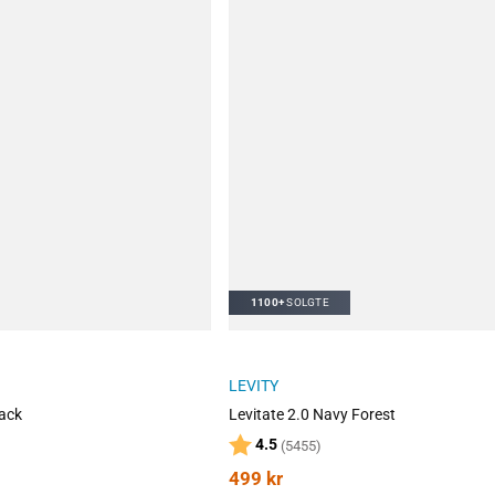
1100+
SOLGTE
LEVITY
ack
Levitate 2.0 Navy Forest
lige
Karakter:
av 5 mulige
4.5
(5455)
499
kr