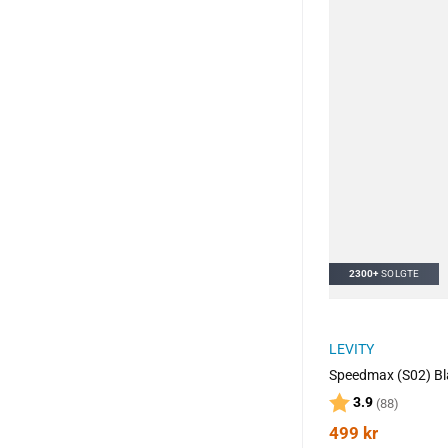
2300+
SOLGTE
LEVITY
Speedmax (S02) Bl
Karakter:
av 5 mu
3.9
(88)
499
kr