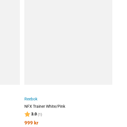
Reebok
NFX Trainer White/Pink
Karakter:
av 5 mulige
3.0
(1)
999
kr