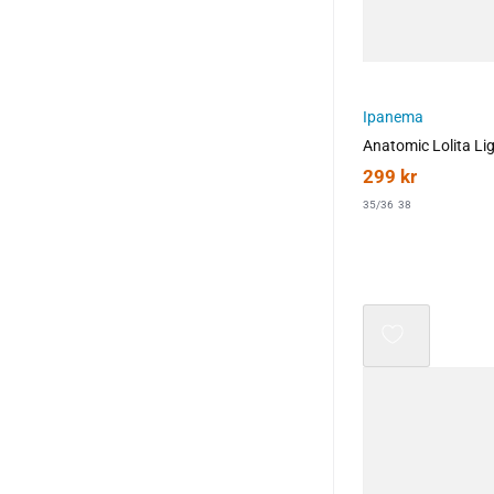
Ipanema
Anatomic Lolita Lig
299
kr
35/36
38