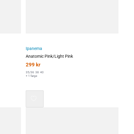
Ipanema
Anatomic Pink/Light Pink
299
kr
35/36
38
40
+ 1 farge