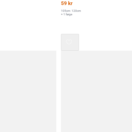
ige
59
kr
105cm
120cm
+ 1 farge