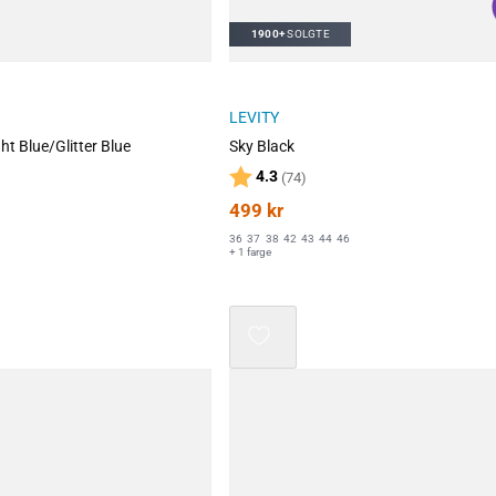
1900+
SOLGTE
LEVITY
ht Blue/Glitter Blue
Sky Black
Karakter:
av 5 mulige
4.3
(74)
499
kr
36
37
38
42
43
44
46
+ 1 farge