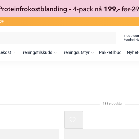
JØP
1.000.00
kunder i N
sekost
Treningstilskudd
Treningsutstyr
Pakketilbud
Nyhet
133 produkter