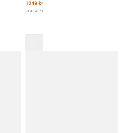
1249
kr
36
37
38
41