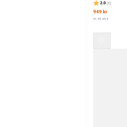
Karakter:
av 5 mul
2.0
(1)
949
kr
41
45
45.5