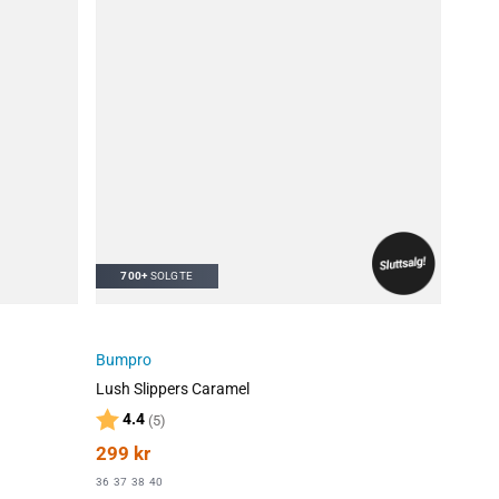
700+
SOLGTE
Bumpro
Lush Slippers Caramel
Karakter:
av 5 mulige
4.4
(5)
299
kr
36
37
38
40