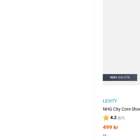
900+
SOLGTE
LEVITY
NHG City Core Sho
Karakter:
av 5 mu
4.2
(67)
499
kr
44