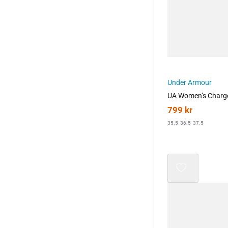
Under Armour
UA Women’s Charge
799
kr
35.5
36.5
37.5