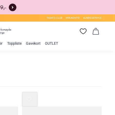
TIGHTS CLUB
MIN KONTO
KUNDESERVICE
0
fornøyde
orge
er
Toppliste
Gavekort
OUTLET