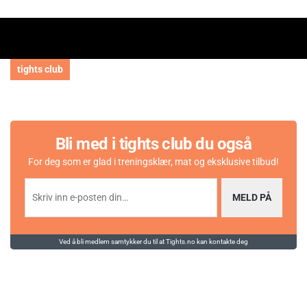
tights club
Bli med i tights club du også
For deg som er glad i treningsklær, mat og eksklusive tilbud!
MELD PÅ
Ved å bli medlem samtykker du til at Tights.no kan kontakte deg