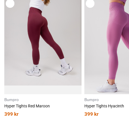
L
L
E
E
G
G
G
G
T
T
I
I
L
L
Bumpro
Bumpro
Hyper Tights Red Maroon
Hyper Tights Hyacinth
399
kr
399
kr