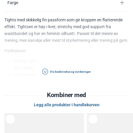
Farge
Tights med skikkelig fin passform som gir kroppen en flatterende
effekt. Tightsen er høy i livet, stretchy med god support fra
waistbandet og har en feminin silhuett. Passer til det meste av
trening, men kanskje aller mest til styrketrening eller trening på gym.
Funksjoner:
Allsidig tights
High Waist
Vis beskrivelse og vurderinger
God support
Seamless
God svettetransport
Kombiner med
Tørker raskt
Materialet puster godt
Legg alle produkter i handlekurven
Materiale: 94% nylon, 6% elastan
Følg alltid vaskeanvisningene som finnes i plagget.