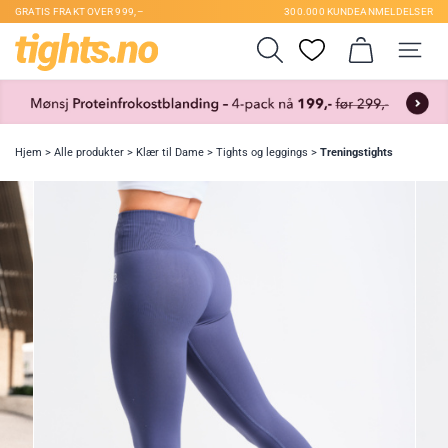
GRATIS FRAKT OVER 999,–
300.000 KUNDEANMELDELSER
Hjem
>
Alle produkter
>
Klær til Dame
>
Tights og leggings
>
Treningstights