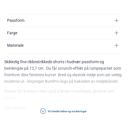
Passform
Farge
Materiale
Skikkelig fine ribbestrikkede shorts i hudnær passform og
beinlengde på 12,7 cm . Du får scrunch-effekt på rumpepartiet som
fremhver dine feminine kurver. Bred og elastisk midje som ser veldig
moderne ut - innpreget BumPro-logo på baksiden av midjebåndet.
Passer for å trene i, men også å bruke i hverdagen, grunnet pen
design.
Egenskaper:
Vis beskrivelse og vurderinger
Beinlengde: 12,7 cm
Ribbestrikket