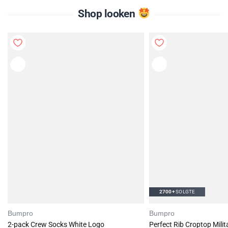
Hudnær passform
Shop looken
Flatterende scrunch-effekt
Bred og elastisk midje
BumPro-logo bak midjen
94 % nylon
og 6 % elastan
Følg vaskeinstruksene som følger med plagget.
2700+
SOLGTE
Bumpro
Bumpro
2-pack Crew Socks White Logo
Perfect Rib Croptop Mili