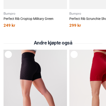
Bumpro
Bumpro
Perfect Rib Croptop Military Green
249
kr
299
kr
Andre kjøpte også
L
L
E
E
G
G
G
G
T
T
I
I
L
L