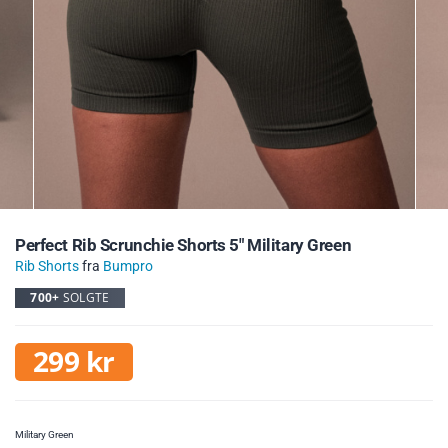
Perfect Rib Scrunchie Shorts 5″ Military Green
Rib Shorts
fra
Bumpro
700+
SOLGTE
299
kr
Military Green