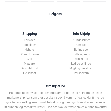
Følg oss
Shopping
Info & hjelp
Forsiden
Kundeservice
Topplisten
Om oss
Nyheter
Betingelser
Klær til dame
Bytte og retur
Sko
Min konto
Matvarer
Ledige stillinger
Kosttilskudd
Miljø og bærekraft
Helsekost
Personvern
Om tights.no
På tights.no har vi samlet treningsklær for dame og herre fra de beste
merkene, til priser som gjør det ekstra gøy å komme i gang. Her finner du
også funksjonell og smart mat, helsekost og treningstilskudd som passer en
litt sunnere og mer aktiv livsstil. Hos oss skal det være enkelt å finne favoritter