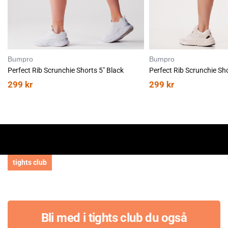
Bumpro
Bumpro
Perfect Rib Scrunchie Shorts 5" Black
Perfect Rib Scrunchie Sh
299
kr
299
kr
tights club
Bli med i tights club du også