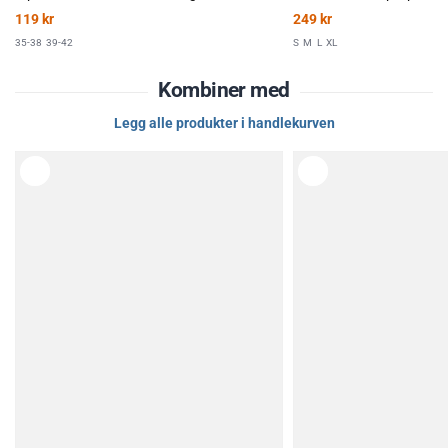
119
kr
249
kr
35-38
39-42
S
M
L
XL
Kombiner med
Legg alle produkter i handlekurven