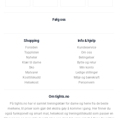
Følg oss
Shopping
Info & hjelp
Forsiden
Kundeservice
Topplisten
Om oss
Nyheter
Betingelser
Klær til dame
Bytte og retur
Sko
Min konto
Matvarer
Ledige stillinger
Kosttilskudd
Miljø og bærekraft
Helsekost
Personvern
Om tights.no
På tights.no har vi samlet treningsklær for dame og herre fra de beste
merkene, til priser som gjør det ekstra gøy å komme i gang. Her finner du
også funksjonell og smart mat, helsekost og treningstilskudd som passer en