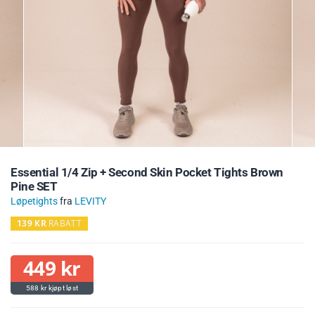
Essential 1/4 Zip + Second Skin Pocket Tights Brown
Pine SET
Løpetights
fra
LEVITY
139
KR
RABATT
449
kr
588
kr