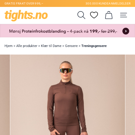
GRATIS FRAKT OVER 999,–
300.000 KUNDEANMELDELSER
Hjem
>
Alle produkter
>
Klær til Dame
>
Gensere
>
Treningsgensere