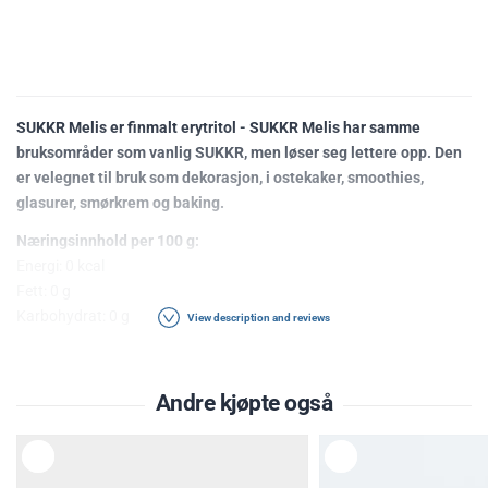
SUKKR Melis er finmalt erytritol - SUKKR Melis har samme
bruksområder som vanlig SUKKR, men løser seg lettere opp. Den
er velegnet til bruk som dekorasjon, i ostekaker, smoothies,
glasurer, smørkrem og baking.
Næringsinnhold per 100 g:
Energi: 0 kcal
Fett: 0 g
Karbohydrat: 0 g
View description and reviews
Sukkerarter: 0 g
Kostfiber: 0 g
Protein: 0 g
Andre kjøpte også
Salt: 0 g
L
L
Ingredienser
: erytritol
E
E
G
G