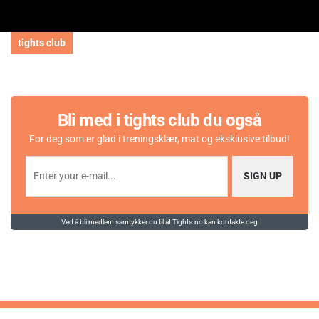
tights club
Bli med i tights club du også
For deg som er glad i treningsklær, mat og eksklusive tilbud!
SIGN UP
Ved å bli medlem samtykker du til at Tights.no kan kontakte deg