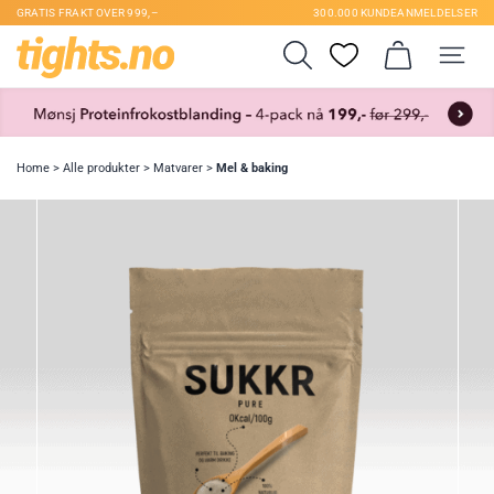
GRATIS FRAKT OVER 999,–
300.000 KUNDEANMELDELSER
Home
>
Alle produkter
>
Matvarer
>
Mel & baking