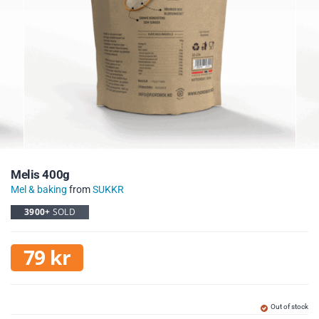
Melis 400g
Mel & baking
from
SUKKR
3900+
SOLD
79
kr
Out of stock