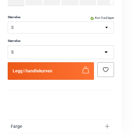
Størrelse
Kun 9 på lager
S
Størrelse
Legg i handlekurven
Farge