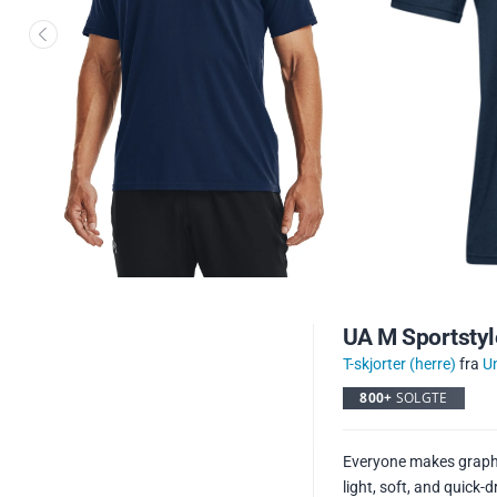
UA M Sportsty
T-skjorter (herre)
fra
U
800+
SOLGTE
Everyone makes graphi
light, soft, and quick-d