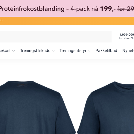
ØP
1.000.00
kunder i N
sekost
Treningstilskudd
Treningsutstyr
Pakketilbud
Nyhet