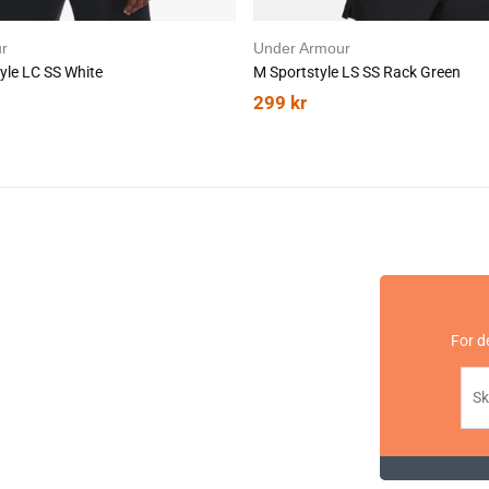
r
Under Armour
yle LC SS White
M Sportstyle LS SS Rack Green
299
kr
For d