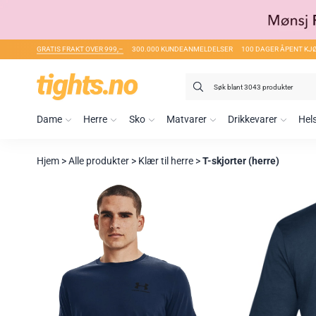
GRATIS FRAKT OVER 999,–
300.000 KUNDEANMELDELSER
100 DAGER ÅPENT KJ
Søk
etter:
Dame
Herre
Sko
Matvarer
Drikkevarer
Hel
Hjem
>
Alle produkter
>
Klær til herre
>
T-skjorter (herre)