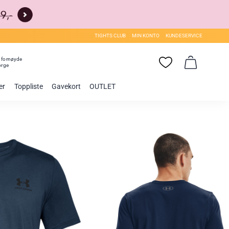
TIGHTS CLUB
MIN KONTO
KUNDESERVICE
0
fornøyde
orge
er
Toppliste
Gavekort
OUTLET