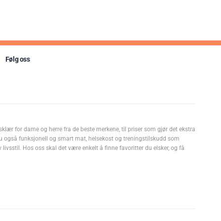
Følg oss
sklær for dame og herre fra de beste merkene, til priser som gjør det ekstra
u også funksjonell og smart mat, helsekost og treningstilskudd som
livsstil. Hos oss skal det være enkelt å finne favoritter du elsker, og få