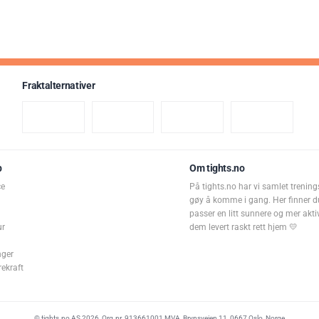
Fraktalternativer
p
Om tights.no
ce
På tights.no har vi samlet trening
gøy å komme i gang. Her finner d
passer en litt sunnere og mer aktiv 
ur
dem levert raskt rett hjem 💛
nger
rekraft
© tights.no AS 2026, Org.nr. 913661001 MVA, Brynsveien 11, 0667 Oslo, Norge