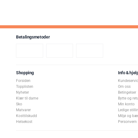
Betalingsmetoder
Shopping
Info & hjel
Forsiden
Kundeservi
Topplisten
Om oss
Nyheter
Betingelser
Klær til dame
Bytte og ret
Sko
Min konto
Matvarer
Ledige stilli
Kosttilskudd
Miljø og bæ
Helsekost
Personvern