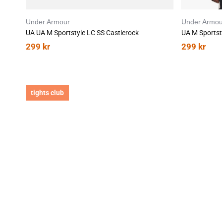
Under Armour
Under Armou
UA UA M Sportstyle LC SS Castlerock
UA M Sportst
299
kr
299
kr
tights club