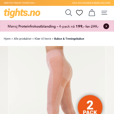
GRATIS FRAKT OVER 999,–
300.000 KUNDEANMELDELSER
Hjem
>
Alle produkter
>
Klær til herre
>
Bukse & Treningsbukse