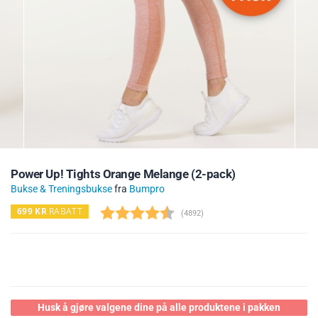
Power Up! Tights Orange Melange (2-pack)
Bukse & Treningsbukse
fra
Bumpro
699
KR
RABATT
(
stemmer:
4892
)
Husk å gjøre valgene dine på alle produktene i pakken