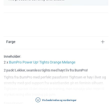
Farge
Inneholder:
2 x
BumPro Power Up! Tights Orange Melange
2 pack! Lekker, seamless tights med høyt liv fra BumPro!
Tights fra BumPro med perfekt passform! Tightsen er høy i livet og
stretchy med god support fra waistbandet gir en feminin silhuett.
Tightsen passer til det meste av trening, men kanskje aller mest til
styrketrening eller trening på gym.
Vis beskrivelse og vurderinger
Egenskaper: