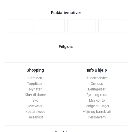
:
e
.
0
t
Vær oppmerksom på at noen kunder gir en rating uten å skrive en review, og at
Fraktalternativer
a
antallet ratings derfor vil være forskjellig fra antall reviews.
e
v
k
5
m
s
u
t
l
i
:
g
Følg oss
e
Karakter:
av 5 muli
5.0
(4)
Shopping
Info & hjelp
Forsiden
Kundeservice
Topplisten
Om oss
Nyheter
Betingelser
Klær til dame
Bytte og retur
Sko
Min konto
Matvarer
Ledige stillinger
Kosttilskudd
Miljø og bærekraft
Helsekost
Personvern