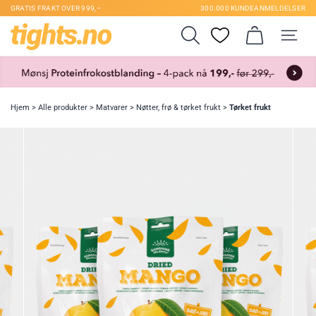
GRATIS FRAKT OVER 999,–
300.000 KUNDEANMELDELSER
Hjem
>
Alle produkter
>
Matvarer
>
Nøtter, frø & tørket frukt
>
Tørket frukt