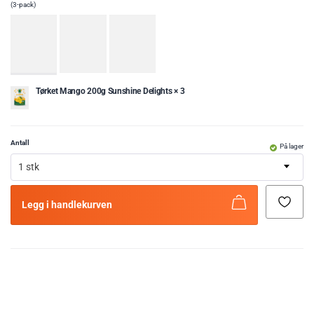
(3-pack)
Tørket Mango 200g Sunshine Delights × 3
Antall
På lager
1 stk
Legg i handlekurven