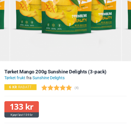
Tørket Mango 200g Sunshine Delights (3-pack)
Tørket frukt
fra
Sunshine Delights
6
KR
RABATT
(
stemmer:
4
)
133
kr
139
kr