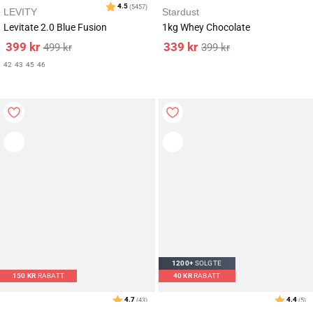
LEVITY
Stardust
Levitate 2.0 Blue Fusion
1kg Whey Chocolate
Karakter:
av 5 mulige
3.0
(198)
399
kr
339
kr
499
kr
399
kr
42
43
45
46
1200+
SOLGTE
150
KR
RABATT
40
KR
RABATT
Bumpro
Self