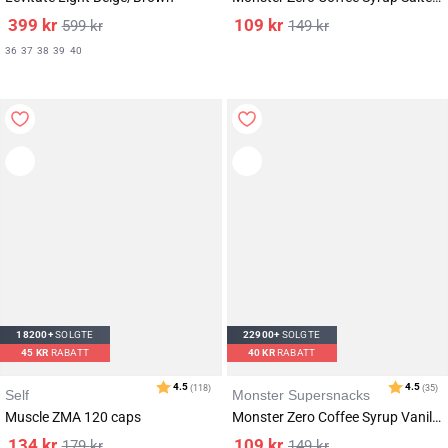
399
kr
109
kr
599
kr
149
kr
36
37
38
39
40
18200+
SOLGTE
22900+
SOLGTE
45
KR
RABATT
40
KR
RABATT
Self
Monster Supersnacks
Muscle ZMA 120 caps
Monster Zero Coffee Syrup Vanilla 1000ml
134
kr
109
kr
179
kr
149
kr