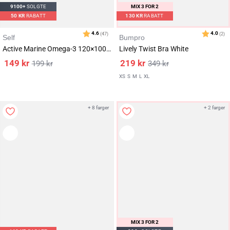
9100+
SOLGTE
MIX 3 FOR 2
50
KR
RABATT
130
KR
RABATT
Self
Bumpro
Active Marine Omega-3 120×1000 mg
Lively Twist Bra White
149
kr
219
kr
199
kr
349
kr
XS
S
M
L
XL
+ 8 farger
+ 2 farger
Karakter:
av 5 mulige
4.7
(43)
MIX 3 FOR 2