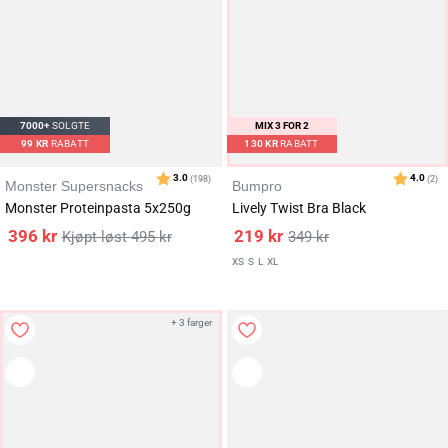
7000+
SOLGTE
MIX 3 FOR 2
99
KR
RABATT
130
KR
RABATT
Monster Supersnacks
Bumpro
Monster Proteinpasta 5x250g
Lively Twist Bra Black
396
kr
219
kr
495
kr
349
kr
XS
S
L
XL
+ 3 farger