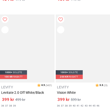
Karakter:
av 5 mulige
4.7
(43)
1000+
SOLGTE
1000+
SOLGTE
100
KR
RABATT
200
KR
RABATT
LEVITY
LEVITY
Levitate 2.0 Off White/Black
Vision White
399
kr
399
kr
499
kr
599
kr
36
37
38
39
36
37
38
39
40
41
42
43
44
45
46