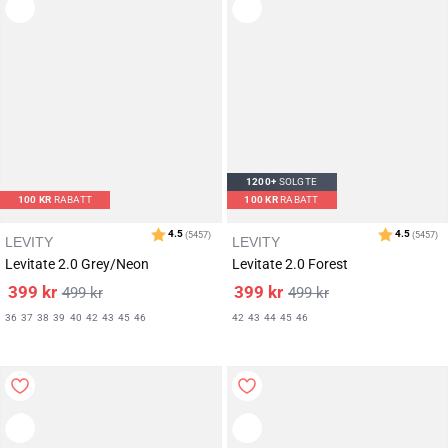
Karakter:
av 5 mulige
4.5
(5457)
1200+
SOLGTE
100
KR
RABATT
100
KR
RABATT
LEVITY
LEVITY
Levitate 2.0 Grey/Neon
Levitate 2.0 Forest
399
kr
399
kr
499
kr
499
kr
36
37
38
39
40
42
43
45
46
42
43
44
45
46