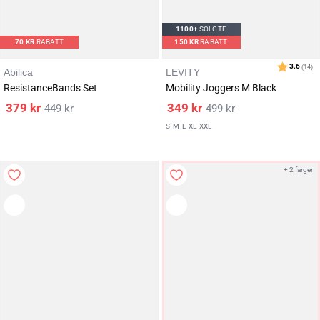
1100+
SOLGTE
70
KR
RABATT
150
KR
RABATT
Abilica
LEVITY
ResistanceBands Set
Mobility Joggers M Black
379
kr
349
kr
449
kr
499
kr
S
M
L
XL
XXL
Karakter:
av 5 mulige
4.5
(5457)
+ 2 farger