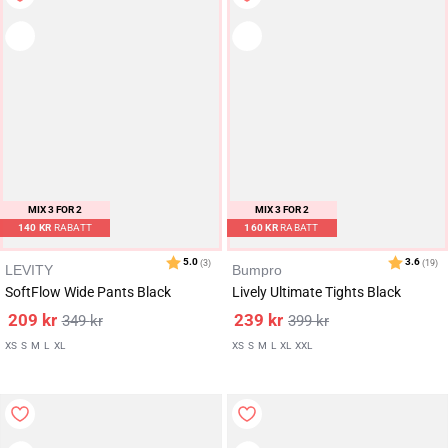
MIX 3 FOR 2
1100+
MIX 3 FOR 2
SOLGTE
140
KR
RABATT
160
KR
RABATT
LEVITY
Bumpro
SoftFlow Wide Pants Black
Lively Ultimate Tights Black
209
kr
239
kr
349
kr
399
kr
XS
S
M
L
XL
XS
S
M
L
XL
XXL