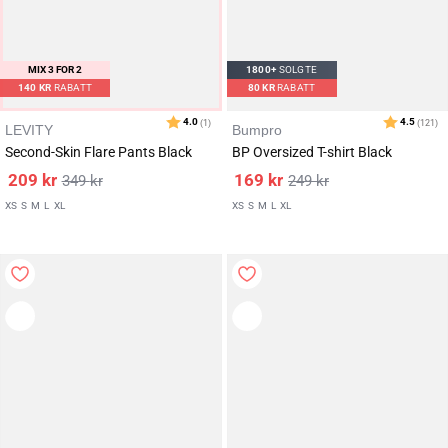
Karakter:
av 5 mulige
5.0
(3)
MIX 3 FOR 2
1800+
SOLGTE
140
KR
RABATT
80
KR
RABATT
LEVITY
Bumpro
Second-Skin Flare Pants Black
BP Oversized T-shirt Black
209
kr
169
kr
349
kr
249
kr
XS
S
M
L
XL
XS
S
M
L
XL