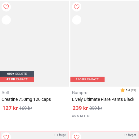
600+
SOLGTE
42
KR
RABATT
160
KR
RABATT
Self
Bumpro
Creatine 750mg 120 caps
Lively Ultimate Flare Pants Black
127
kr
239
kr
169
kr
399
kr
Karakter:
av 5 mulige
4.5
(118)
XS
S
M
L
XL
+ 1 farge
+ 4 farger