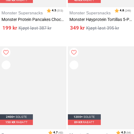
188
KR
RABATT
46
KR
RABATT
Monster Supersnacks
Monster Supersnacks
Monster Protein Pancakes Chocolate Chip 3x500g
Monster Høyprotein Tortillas 5-Pack (30 lefser)
199
kr
349
kr
387
kr
395
kr
Karakter:
av 5 mulige
4.7
(2233)
2400+
SOLGTE
1200+
SOLGTE
150
KR
RABATT
89
KR
RABATT