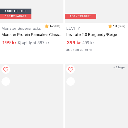
44800+
SOLGTE
188
KR
RABATT
100
KR
RABATT
Monster Supersnacks
LEVITY
Monster Protein Pancakes Classic 3x500g
Levitate 2.0 Burgundy/Beige
199
kr
399
kr
387
kr
499
kr
36
37
38
39
40
41
+ 8 farger