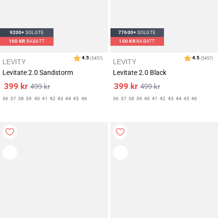
9200+
SOLGTE
77600+
SOLGTE
100
KR
RABATT
100
KR
RABATT
LEVITY
LEVITY
Levitate 2.0 Sandstorm
Levitate 2.0 Black
399
kr
399
kr
499
kr
499
kr
36
37
38
39
40
41
42
43
44
45
46
36
37
38
39
40
41
42
43
44
45
46
Karakter:
av 5 mulige
4.5
(5457)