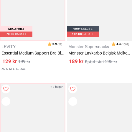
1800+
MIX 3 FOR 2
SOLGTE
900+
SOLGTE
70
KR
RABATT
106
KR
RABATT
LEVITY
Monster Supersnacks
Essential Medium Support Bra Black
Monster Lavkarbo Belgisk Melkesjokolade 5x85g
129
kr
189
kr
199
kr
295
kr
XS
S
M
L
XL
XXL
+ 3 farger