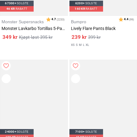
67300+
SOLGTE
6200+
SOLGTE
46
KR
RABATT
160
KR
RABATT
Karakter:
av 5 mulige
4.7
(930)
Monster Supersnacks
Bumpro
Monster Lavkarbo Tortillas 5-Pack (30 lefser)
Lively Flare Pants Black
349
kr
239
kr
395
kr
399
kr
XS
S
M
L
XL
24000+
SOLGTE
7100+
SOLGTE