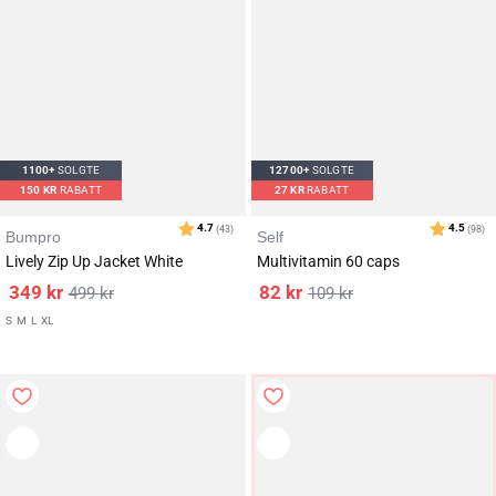
1100+
SOLGTE
12700+
SOLGTE
150
KR
RABATT
27
KR
RABATT
Karakter:
av 5 mulige
4.6
(418)
Bumpro
Self
Lively Zip Up Jacket White
Multivitamin 60 caps
349
kr
82
kr
499
kr
109
kr
S
M
L
XL