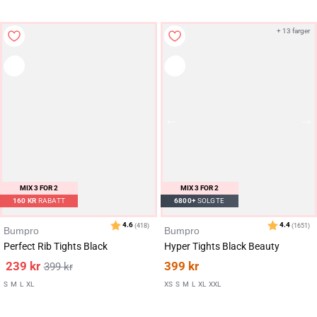
+ 13 farger
Karakter:
av 5 mulige
4.4
(71)
3600+
MIX 3 FOR 2
SOLGTE
MIX 3 FOR 2
160
KR
RABATT
6800+
SOLGTE
Bumpro
Bumpro
Perfect Rib Tights Black
Hyper Tights Black Beauty
239
kr
399
kr
399
kr
S
M
L
XL
XS
S
M
L
XL
XXL