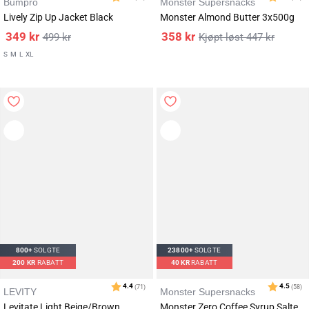
Bumpro
Monster Supersnacks
Lively Zip Up Jacket Black
Monster Almond Butter 3x500g
349
kr
358
kr
499
kr
447
kr
S
M
L
XL
800+
SOLGTE
23800+
SOLGTE
Karakter:
av 5 mulige
4.5
(513)
200
KR
RABATT
40
KR
RABATT
LEVITY
Monster Supersnacks
Levitate Light Beige/Brown
Monster Zero Coffee Syrup Salted Caramel 1000ml