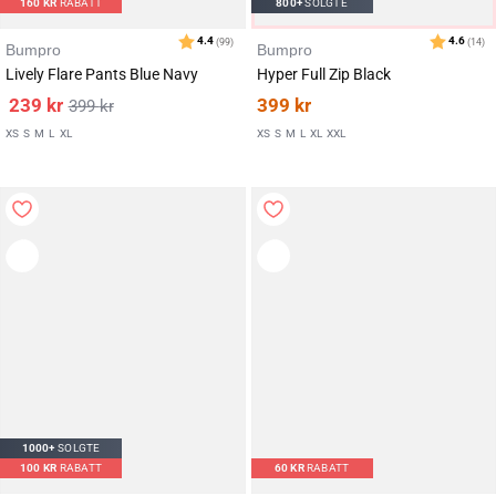
160
KR
RABATT
800+
SOLGTE
Bumpro
Bumpro
Lively Flare Pants Blue Navy
Hyper Full Zip Black
239
kr
399
kr
399
kr
XS
S
M
L
XL
XS
S
M
L
XL
XXL
1000+
SOLGTE
100
KR
RABATT
60
KR
RABATT